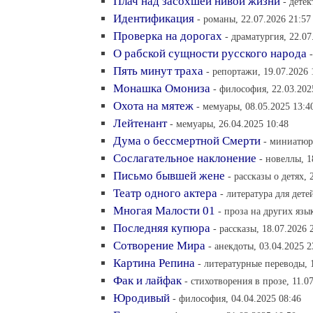
Плач над засохшей нивой жизни
- детек
Идентификация
- романы, 22.07.2026 21:57
Проверка на дорогах
- драматургия, 22.07
О рабской сущности русского народа
Пять минут траха
- репортажи, 19.07.2026 
Монашка Омониза
- философия, 22.03.202
Охота на мятеж
- мемуары, 08.05.2025 13:4
Лейтенант
- мемуары, 26.04.2025 10:48
Дума о бессмертной Смерти
- миниатюр
Сослагательное наклонение
- новеллы, 1
Письмо бывшей жене
- рассказы о детях, 
Театр одного актера
- литература для дете
Многая Малости 01
- проза на других язы
Последняя купюра
- рассказы, 18.07.2026 
Сотворение Мира
- анекдоты, 03.04.2025 2
Картина Репина
- литературные переводы, 
Фак и лайфак
- стихотворения в прозе, 11.0
Юродивый
- философия, 04.04.2025 08:46