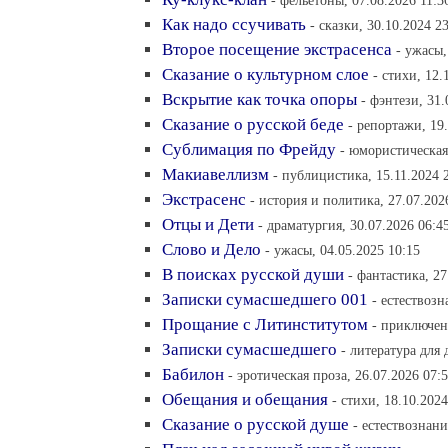
- фельетоны, 07.08.2026 11:3
Как надо ссучивать
- сказки, 30.10.2024 2
Второе посещение экстрасенса
- ужасы,
Сказание о культурном слое
- стихи, 12.
Вскрытие как точка опоры
- фэнтези, 31.
Сказание о русской беде
- репортажи, 19.
Сублимация по Фрейду
- юмористическая 
Макиавеллизм
- публицистика, 15.11.2024 
Экстрасенс
- история и политика, 27.07.202
Отцы и Дети
- драматургия, 30.07.2026 06:4
Слово и Дело
- ужасы, 04.05.2025 10:15
В поисках русской души
- фантастика, 27
Записки сумасшедшего 001
- естествозн
Прощание с Литинститутом
- приключен
Записки сумасшедшего
- литература для 
Бабилон
- эротическая проза, 26.07.2026 07:
Обещания и обещания
- стихи, 18.10.2024
Сказание о русской душе
- естествознани