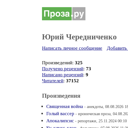
Юрий Чередниченко
Написать личное сообщение
Добавить 
Произведений:
325
Получено рецензий
:
73
Написано рецензий
:
9
Читателей
:
37152
Произведения
Священная война
- анекдоты, 08.08.2026 1
Голый вассер
- ироническая проза, 04.08.20
Апокалипсис
- репортажи, 25.11.2024 00:10
Ку-клукс-клан