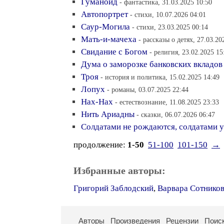
Гуманоид
- фантастика, 31.03.2025 10:50
Автопортрет
- стихи, 10.07.2026 04:01
Саур-Могила
- стихи, 23.03.2025 00:14
Мать-и-мачеха
- рассказы о детях, 27.03.20
Свидание с Богом
- религия, 23.02.2025 15
Дума о заморозке банковских вкладов
Троя
- история и политика, 15.02.2025 14:49
Лопух
- романы, 03.07.2025 22:44
Нах-Нах
- естествознание, 11.08.2025 23:33
Нить Ариадны
- сказки, 06.07.2026 06:47
Солдатами не рождаются, солдатами 
продолжение:
1-50
51-100
101-150
→
Избранные авторы:
Григорий Заблодский
,
Варвара Сотнико
Авторы
Произведения
Рецензии
Поис