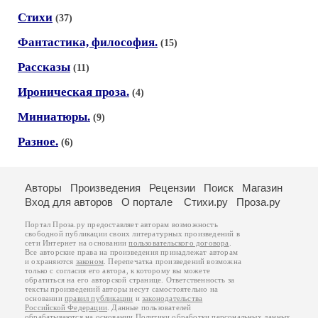
Стихи
(37)
Фантастика, философия.
(15)
Рассказы
(11)
Ироническая проза.
(4)
Миниатюры.
(9)
Разное.
(6)
Авторы
Произведения
Рецензии
Поиск
Магазин
Вход для авторов
О портале
Стихи.ру
Проза.ру
Портал Проза.ру предоставляет авторам возможность
свободной публикации своих литературных произведений в
сети Интернет на основании
пользовательского договора
.
Все авторские права на произведения принадлежат авторам
и охраняются
законом
. Перепечатка произведений возможна
только с согласия его автора, к которому вы можете
обратиться на его авторской странице. Ответственность за
тексты произведений авторы несут самостоятельно на
основании
правил публикации
и
законодательства
Российской Федерации
. Данные пользователей
обрабатываются на основании
Политики обработки персональных данных
.