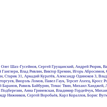
,
Олег Шах-Гусейнов
,
Сергей Грущанский
,
Андрей Рюрик
,
В
 Ганглери
,
Влад Ривлин
,
Виктор Еремин
,
Игорь Абросимов
,
ин
,
Старик 31
,
Аркадий Куратёв
,
Александр Одиноков 3
,
Влад
торгуев
,
Виорэль Ломов
,
Павел Гаук
,
Терсит Ахеец
,
Кросс Р
 Баранов
,
Равиль Байбурин
,
Томас Твин
,
Михаил Ханджей
,
 Подберезин
,
Анна Гриневская
,
Владимир Гордейчук
,
Михаи
ндр Нижников
,
Сергей Воробьёв
,
Карл Кораллов
,
Борис Вуг