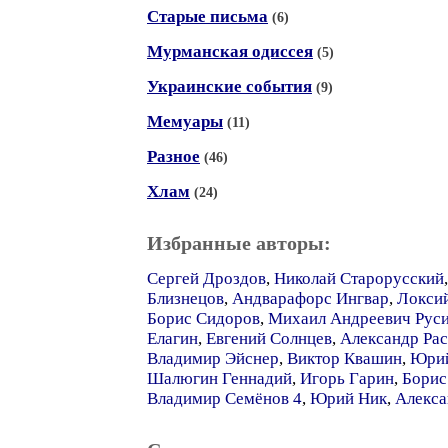
Старые письма
(6)
Мурманская одиссея
(5)
Украинские события
(9)
Мемуары
(11)
Разное
(46)
Хлам
(24)
Избранные авторы:
Сергей Дроздов
,
Николай Старорусский
Близнецов
,
Андварафорс Ингвар
,
Локсий
Борис Сидоров
,
Михаил Андреевич Рус
Елагин
,
Евгений Солнцев
,
Александр Рас
Владимир Эйснер
,
Виктор Квашин
,
Юрий
Шалюгин Геннадий
,
Игорь Гарин
,
Борис
Владимир Семёнов 4
,
Юрий Ник
,
Алекса