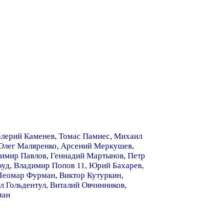
алерий Каменев
,
Томас Памиес
,
Михаил
Олег Маляренко
,
Арсений Меркушев
,
имир Павлов
,
Геннадий Мартынов
,
Петр
оуд
,
Владимир Попов 11
,
Юрий Бахарев
,
Леомар Фурман
,
Виктор Кутуркин
,
л Гольдентул
,
Виталий Овчинников
,
ман