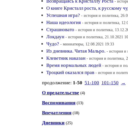
Возвращаясь к Кристаллу Роста
- истор
О книге Кристалл роста, к русскому ч
Успешная игра?
- история и политика, 26.0
Наша идеология
- история и политика, 12.
Страшновато
- история и политика, 13.12.2
Локдаун
- история и политика, 21.10.2021 1
Чудо?
- миниатюры, 12.08.2021 19:33
Из дневника. Читая Мальро.
- история и
Клеветник наказан
- история и политика, 2
Время нормальных людей
- история и по
Троцкий оказался прав
- история и полити
продолжение:
1-50
51-100
101-150
→
О предательстве
(4)
Воспоминания
(13)
Впечатления
(18)
Дневники
(25)