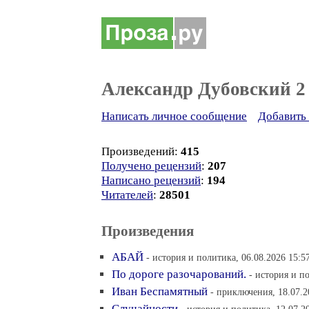
Александр Дубовский 2
Написать личное сообщение
Добавить 
Произведений:
415
Получено рецензий
:
207
Написано рецензий
:
194
Читателей
:
28501
Произведения
АБАЙ
- история и политика, 06.08.2026 15:5
По дороге разочарований.
- история и п
Иван Беспамятный
- приключения, 18.07.2
Случайности