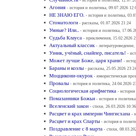
- история и политика, 12.07.2
Агония
- история и политика, 09.07.2026 12:
НЕ ЗНАЮ ЕГО.
- история и политика, 03.0
Стоматологи
- рассказы, 01.07.2026 21:24
Умные? Или..
- история и политика, 17.06.2
Судьба Клауса
- приключения, 15.02.2026 2
Актуальный классик
- литературоведение, 
Узник, учёный, снайпер, писатель!
- ис
Может лучше Боже, царя храни!
- исто
Бараны и козлы
- рассказы, 25.05.2026 23:2
Моццикони-окурок
- юмористическая проз
Провалы
- история и политика, 24.04.2026 2
Социологическая арифметика
- история
Помазанники Божьи
- история и политика
Вселенский закон
- стихи, 26.03.2026 10:36
Расцвет и крах империи Чингисхана
- 
Расцвет и крах Спарты
- история и полити
Поздравление с 8 марта
- стихи, 08.03.20