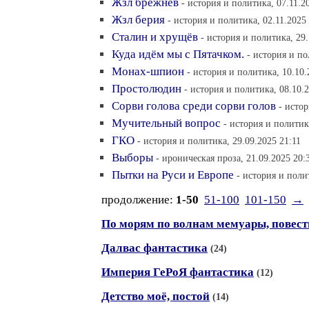
Жзл брежнев
- история и политика, 07.11.2
Жзл берия
- история и политика, 02.11.2025
Сталин и хрущёв
- история и политика, 29.
Куда идём мы с Пятачком.
- история и по
Монах-шпион
- история и политика, 10.10.
Простолюдин
- история и политика, 08.10.
Сорви голова среди сорви голов
- истор
Мучительный вопрос
- история и политик
ГКО
- история и политика, 29.09.2025 21:11
Выборы
- ироническая проза, 21.09.2025 20:
Пытки на Руси и Европе
- история и поли
продолжение:
1-50
51-100
101-150
→
По морям по волнам мемуары, повест
Далвас фантастика
(24)
Империя ГеРоЯ фантастика
(12)
Детство моё, постой
(14)