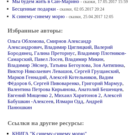
Мы будем жить в Сан-Марино
- сказки, 17.05.2017 15:59
Бесценные подарки
- сказки, 02.05.2017 20:24
К синему-синему морю
- сказки, 25.04.2017 12:05
Избранные авторы:
Ольга Обломова
,
Смирнов Александр
Александрович
,
Владимир Циглицкий
,
Валерий
Бородянец
,
Галина Преториус
,
Владимир Плотников-
Самарский
,
Павел Лосев
,
Владимир Микин
,
Владимир Эйснер
,
Татьяна Бегоулова
,
Зоя Антипина
,
Виктор Николаевич Левашов
,
Сергей Грущанский
,
Марков Геннадий
,
Алексей Котельников
,
Вадим
Фёдоров 6
,
Сергей Пивоваренко
,
Григорий Мармур
,
Валентина Петрова Кирьянова
,
Анатолий Бешенцев
,
Евгений Мищенко 2
,
Михаил Харитонов 2
,
Алексей
Бабушкин -Алексеев
,
Илмари Одд
,
Андрей
Панюшкин
Ссылки на другие ресурсы:
КНИГА "К синему-синему морю"