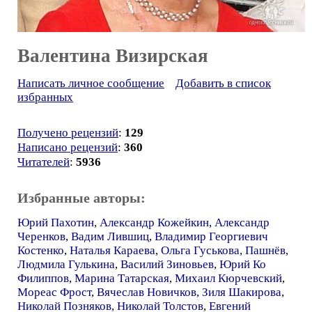
Валентина Визирская
Написать личное сообщение
Добавить в список
избранных
Получено рецензий
:
129
Написано рецензий
:
360
Читателей
:
5936
Избранные авторы:
Юрий Пахотин
,
Александр Кожейкин
,
Александр
Черенков
,
Вадим Лившиц
,
Владимир Георгиевич
Костенко
,
Наталья Караева
,
Ольга Гуськова
,
Пашнёв
,
Людмила Гулькина
,
Василий Зиновьев
,
Юрий Ко
Филиппов
,
Марина Татарская
,
Михаил Кюрчевский
,
Мореас Фрост
,
Вячеслав Новичков
,
Зиля Шакирова
,
Николай Позняков
,
Николай Толстов
,
Евгений