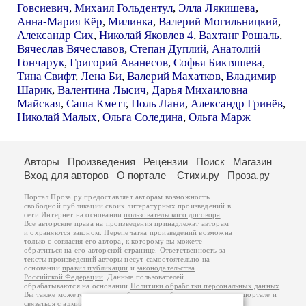
Говсиевич
,
Михаил Гольдентул
,
Элла Лякишева
,
Анна-Мария Кёр
,
Милинка
,
Валерий Могильницкий
,
Александр Сих
,
Николай Яковлев 4
,
Вахтанг Рошаль
,
Вячеслав Вячеславов
,
Степан Дуплий
,
Анатолий
Гончарук
,
Григорий Аванесов
,
Софья Биктяшева
,
Тина Свифт
,
Лена Би
,
Валерий Махатков
,
Владимир
Шарик
,
Валентина Лысич
,
Дарья Михаиловна
Майская
,
Саша Кметт
,
Поль Лани
,
Александр Гринёв
,
Николай Малых
,
Ольга Соледина
,
Ольга Марж
Авторы
Произведения
Рецензии
Поиск
Магазин
Вход для авторов
О портале
Стихи.ру
Проза.ру
Портал Проза.ру предоставляет авторам возможность
свободной публикации своих литературных произведений в
сети Интернет на основании
пользовательского договора
.
Все авторские права на произведения принадлежат авторам
и охраняются
законом
. Перепечатка произведений возможна
только с согласия его автора, к которому вы можете
обратиться на его авторской странице. Ответственность за
тексты произведений авторы несут самостоятельно на
основании
правил публикации
и
законодательства
Российской Федерации
. Данные пользователей
обрабатываются на основании
Политики обработки персональных данных
.
Вы также можете посмотреть более подробную
информацию о портале
и
связаться с администрацией
.