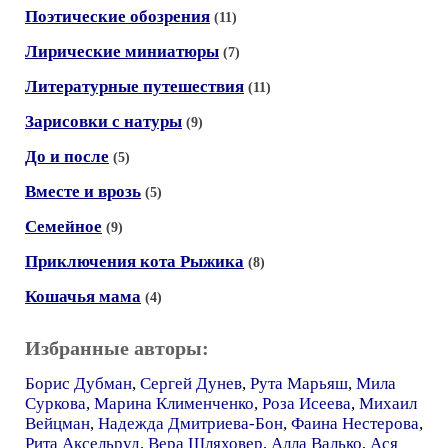
Поэтические обозрения
(11)
Лирические миниатюры
(7)
Литературные путешествия
(11)
Зарисовки с натуры
(9)
До и после
(5)
Вместе и врозь
(5)
Семейное
(9)
Приключения кота Рыжика
(8)
Кошачья мама
(4)
Избранные авторы:
Борис Дубман
,
Сергей Дунев
,
Рута Марьяш
,
Мила
Суркова
,
Марина Клименченко
,
Роза Исеева
,
Михаил
Вейцман
,
Надежда Дмитриева-Бон
,
Фаина Нестерова
,
Рита Аксельруд
,
Вера Шляховер
,
Алла Валько
,
Ася