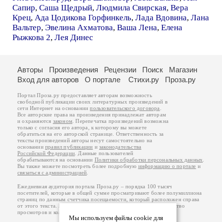
Сапир
,
Саша Щедрый
,
Людмила Свирская
,
Вера
Крец
,
Ада Цодикова Горфинкель
,
Лада Вдовина
,
Лана
Вальтер
,
Эвелина Ахматова
,
Ваша Лена
,
Елена
Рыжкова 2
,
Лея Динес
Авторы
Произведения
Рецензии
Поиск
Магазин
Вход для авторов
О портале
Стихи.ру
Проза.ру
Портал Проза.ру предоставляет авторам возможность
свободной публикации своих литературных произведений в
сети Интернет на основании
пользовательского договора
.
Все авторские права на произведения принадлежат авторам
и охраняются
законом
. Перепечатка произведений возможна
только с согласия его автора, к которому вы можете
обратиться на его авторской странице. Ответственность за
тексты произведений авторы несут самостоятельно на
основании
правил публикации
и
законодательства
Российской Федерации
. Данные пользователей
обрабатываются на основании
Политики обработки персональных данных
.
Вы также можете посмотреть более подробную
информацию о портале
и
связаться с администрацией
.
Ежедневная аудитория портала Проза.ру – порядка 100 тысяч
посетителей, которые в общей сумме просматривают более полумиллиона
страниц по данным счетчика посещаемости, который расположен справа
от этого текста. В каждой графе указано по две цифры: количество
просмотров и количество посетителей.
Мы используем файлы cookie для