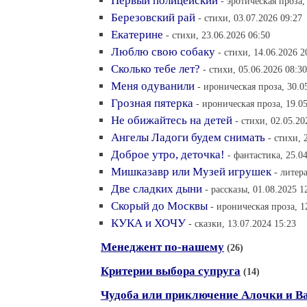
Первый полицейский
- эротическая проза,
Березовский рай
- стихи, 03.07.2026 09:27
Екатерине
- стихи, 23.06.2026 06:50
Люблю свою собаку
- стихи, 14.06.2026 2
Сколько тебе лет?
- стихи, 05.06.2026 08:30
Меня одуванили
- ироническая проза, 30.0
Грозная пятерка
- ироническая проза, 19.0
Не обижайтесь на детей
- стихи, 02.05.20
Ангелы Ладоги будем снимать
- стихи, 
Доброе утро, деточка!
- фантастика, 25.0
Мишказавр или Музей игрушек
- литер
Две сладких дыни
- рассказы, 01.08.2025 1
Скорый до Москвы
- ироническая проза, 1
КУКА и ХОЧУ
- сказки, 13.07.2024 15:23
Менеджент по-нашему
(26)
Критерии выбора супруга
(14)
Чудоба или приключение Алочки и В