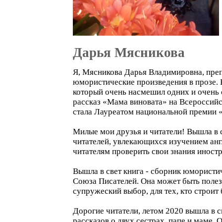
Дарья Мясникова
Я, Мясникова Дарья Владимировна, препо
юмористические произведения в прозе. В
который очень насмешил одних и очень 
рассказ «Мама виновата» на Всероссийск
стала Лауреатом национальной премии 
Милые мои друзья и читатели! Вышла в 
читателей, увлекающихся изучением англ
читателям проверить свои знания иностр
Вышла в свет книга - сборник юморис
Союза Писателей. Она может быть полезн
супружеский выбор, для тех, кто строит 
Дорогие читатели, летом 2020 вышла 
рассказов о двух сестрах, папе и маме. 