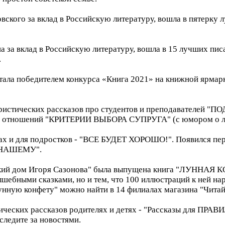
вского за вклад в Российскую литературу, вошла в пятерк
а за вклад в Российскую литературу, вошла в 15 лучших 
.
а победителем конкурса «Книга 2021» на книжной ярмарке
ристических рассказов про студентов и преподавателей "
ых отношений "КРИТЕРИИ ВЫБОРА СУПРУГА" (с юмором о л
ах и для подростков - "ВСЕ БУДЕТ ХОРОШО!". Появился пер
-НАШЕМУ".
кий дом Игоря Сазонова" была выпущена книга "ЛУННАЯ КО
шебными сказками, но и тем, что 100 иллюстраций к ней нар
Лунную конфету" можно найти в 14 филиалах магазина "Читай 
ических рассказов родителях и детях - "Рассказы для ПРА
следите за новостями.