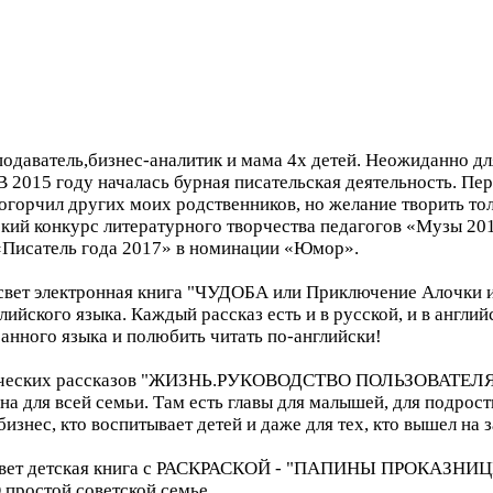
даватель,бизнес-аналитик и мама 4х детей. Неожиданно для 
 2015 году началась бурная писательская деятельность. Пе
огорчил других моих родственников, но желание творить тол
ий конкурс литературного творчества педагогов «Музы 2015
«Писатель года 2017» в номинации «Юмор».
свет электронная книга "ЧУДОБА или Приключение Алочки и
ийского языка. Каждый рассказ есть и в русской, и в англи
анного языка и полюбить читать по-английски!
тических рассказов "ЖИЗНЬ.РУКОВОДСТВО ПОЛЬЗОВАТЕЛЯ", 
а для всей семьи. Там есть главы для малышей, для подростк
бизнес, кто воспитывает детей и даже для тех, кто вышел на
в свет детская книга с РАСКРАСКОЙ - "ПАПИНЫ ПРОКАЗНИЦ
О простой советской семье.