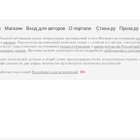
к
Магазин
Вход для авторов
О портале
Стихи.ру
Проза.ру
ободной публикации своих литературных произведений в сети Интернет на основании
по
ся
законом
. Перепечатка произведений возможна только с согласия его автора, к котором
ры несут самостоятельно на основании
правил публикации
и
законодательства Российско
ональных данных
. Вы также можете посмотреть более подробную
информацию о портал
тысяч посетителей, которые в общей сумме просматривают более полумиллиона страниц 
афе указано по две цифры: количество просмотров и количество посетителей.
работает под эгидой
Российского союза писателей
.
18+