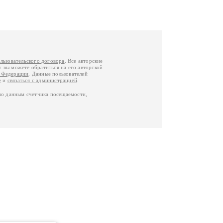
льзовательского договора
. Все авторские
у вы можете обратиться на его авторской
й Федерации
. Данные пользователей
е
и
связаться с администрацией
.
по данным счетчика посещаемости,