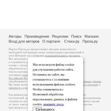
Авторы
Произведения
Рецензии
Поиск
Магазин
Вход для авторов
О портале
Стихи.ру
Проза.ру
Портал Проза.ру предоставляет авторам возможность
свободной публикации своих литературных произведений в
сети Интернет на основании
пользовательского договора
.
Все авторские права на произведения принадлежат авторам
и охраняются
законом
. Перепечатка произведений возможна
Мы используем файлы cookie
только с согласия его автора, к которому вы можете
обратиться на его авторской странице. Ответственность за
для улучшения работы сайта.
тексты произведений авторы несут самостоятельно на
Оставаясь на сайте, вы
основании
правил публикации
и
законодательства
Российской Федерации
. Данные пользователей
соглашаетесь с условиями
обрабатываются на основании
Политики обработки персональных данных
.
использования файлов cookies.
Вы также можете посмотреть более подробную
информацию о портале
и
связаться с администрацией
.
Чтобы ознакомиться с
Политикой обработки
Ежедневная аудитория портала Проза.ру – порядка 100 тысяч
посетителей, которые в общей сумме просматривают более полумиллиона
персональных данных и файлов
страниц по данным счетчика посещаемости, который расположен справа
cookie,
нажмите здесь
.
от этого текста. В каждой графе указано по две цифры: количество
просмотров и количество посетителей.
Соглашаюсь