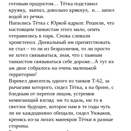
готовым продуктом… Тётка подставил
кружку, выпил, довольно крякнул, и… запил
водой из речки.
Напились Тётка с Юркой вдрызг. Решили, что
настоящим танкистам этого мало, опять
отправились в парк. Снова сливали
хромстенол. Дневальный им препятствовать
не стал – то ли из безразличия, то ли просто
не хотел связываться, зная, что с пьяным
танкистом связываться себе дороже...А тут их
аж двое собралось на очень маленькой
территории!
Взревел двигатель одного из танков Т-62, за
рычагами которого, сидел Тётка, а на броне, с
бледным от перепоя лицом, устремив
немигающий взгляд ни то вдаль, ни то в
светлое будущее, которое нам в те годы чуть
ли не каждодневно обещали, сидел Унжаков,
кренясь из-за лихих маневров Тётки в разные
стороны.