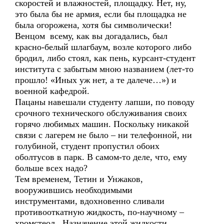
скоростей и влажностей, площадку. Нет, ну,
это была бы не армия, если бы площадка не
была огорожена, хотя бы символически!
Венцом всему, как вы догадались, был
красно-белый шлагбаум, возле которого либо
бродил, либо стоял, как пень, курсант-студент
института с забытым мною названием (лет-то
прошло! «Иных уж нет, а те далече…») и
военной кафедрой.
Пацаны навешали студенту лапши, по поводу
срочного технического обслуживания своих
горячо любимых машин. Поскольку никакой
связи с лагерем не было – ни телефонной, ни
голубиной, студент пропустил обоих
оболтусов в парк. В самом-то деле, что, ему
больше всех надо?
Тем временем, Тетин и Унжаков,
вооружившись необходимыми
инструментами, вдохновенно сливали
противооткатную жидкость, по-научному –
хромстеол. Назначение этой жидкости