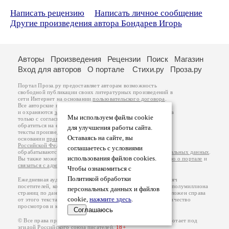
Написать рецензию
Написать личное сообщение
Другие произведения автора Бондарев Игорь
Авторы
Произведения
Рецензии
Поиск
Магазин
Вход для авторов
О портале
Стихи.ру
Проза.ру
Портал Проза.ру предоставляет авторам возможность
свободной публикации своих литературных произведений в
сети Интернет на основании
пользовательского договора
.
Все авторские права на произведения принадлежат авторам
и охраняются
законом
. Перепечатка произведений возможна
Мы используем файлы cookie
только с согласия его автора, к которому вы можете
обратиться на его авторской странице. Ответственность за
для улучшения работы сайта.
тексты произведений авторы несут самостоятельно на
Оставаясь на сайте, вы
основании
правил публикации
и
законодательства
Российской Федерации
. Данные пользователей
соглашаетесь с условиями
обрабатываются на основании
Политики обработки персональных данных
.
использования файлов cookies.
Вы также можете посмотреть более подробную
информацию о портале
и
связаться с администрацией
.
Чтобы ознакомиться с
Политикой обработки
Ежедневная аудитория портала Проза.ру – порядка 100 тысяч
посетителей, которые в общей сумме просматривают более полумиллиона
персональных данных и файлов
страниц по данным счетчика посещаемости, который расположен справа
cookie,
нажмите здесь
.
от этого текста. В каждой графе указано по две цифры: количество
просмотров и количество посетителей.
Соглашаюсь
© Все права принадлежат авторам, 2000-2026. Портал работает под
эгидой
Российского союза писателей
.
18+