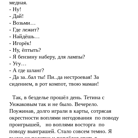
медная.
- Ну!
- Дай!
- Возьми…
- Где лежит?
- Найдёшь…
- Игорёк!
- Ну, ёптыть?
- Я бензину наберу, для лампы?
- Угу…
- А где шланг?
- Да за..бал ты! Пи..да нестроевая! За
сидением, в рот компот, твою маман!
Так, в безделье прошёл день. Тетина с
Унжаковым так и не было. Вечерело.
Поужинав, долго играли в карты, сотрясая
окрестности воплями негодования по поводу
проигрышей, но воплями восторга по
поводу выиграшей. Стало совсем темно. Я