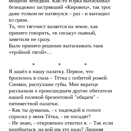
мощной лебёдкой. Как-то Юрка вытаскивал
безнадежно застрявший «Кировец», так трос
даже толком не натянулся – раз - и вытащил
из грязи.
То, что тягочист валяется на земле, как
принято говорить, «в сиську» пьяный,
заметили не сразу.
Было принято решение вытаскивать танк
«тройной тягой»…
* * *
Я зашёл в нашу палатку. Первое, что
бросилось в глаза – Тётка с побитой рожей.
Синяки, распухшие губы. Мне вкратце
рассказали о происшедшем другие обитатели
нашей полевой брезентовой "общаги" -
пятиместной палатки.
- Как ты думаешь, - с надеждой в голосе
спросил у меня Тётка, - не посадят?
- Не знаю, - откровенно ответил я. – Так если
разобраться, на кой им это надо? Лишняя