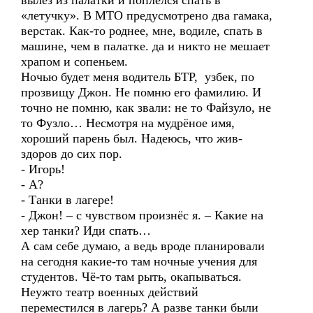
вылез из палатки и поплёлся спать в
«летучку». В МТО предусмотрено два гамака,
верстак. Как-то роднее, мне, водиле, спать в
машине, чем в палатке. да и никто не мешает
храпом и сопеньем.
Ночью будет меня водитель БТР, узбек, по
прозвищу Джон. Не помню его фамилию. И
точно не помню, как звали: не то Файзуло, не
то Фузло… Несмотря на мудрёное имя,
хороший парень был. Надеюсь, что жив-
здоров до сих пор.
- Игорь!
- А?
- Танки в лагере!
- Джон! – с чувством произнёс я. – Какие на
хер танки? Иди спать…
А сам себе думаю, а ведь вроде планировали
на сегодня какие-то там ночные учения для
студентов. Чё-то там рыть, окапываться.
Неужто театр военных действий
переместился в лагерь? А разве танки были