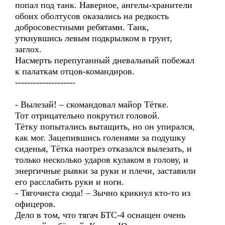
попал под танк. Наверное, ангелы-хранители
обоих оболтусов оказались на редкость
добросовестными ребятами. Танк,
уткнувшись левым подкрылком в грунт,
заглох.
Насмерть перепуганный дневальный побежал
к палаткам отцов-командиров.
--------------------
- Вылезай! – скомандовал майор Тётке.
Тот отрицательно покрутил головой.
Тётку попытались вытащить, но он упирался,
как мог. Зацепившись голенями за подушку
сиденья, Тётка наотрез отказался вылезать, и
только несколько ударов кулаком в голову, и
энергичные рывки за руки и плечи, заставили
его расслабить руки и ноги.
- Тягочиста сюда! – Зычно крикнул кто-то из
офицеров.
Дело в том, что тягач БТС-4 оснащен очень