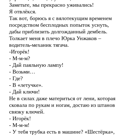
Заметьте, мы прекрасно уживались!
Я отвлёкся.
Так вот, борюсь я с вялотекущим временем
посредством бесплодных попыток уснуть,
дабы приблизить долгожданный дембель.
Толкает меня в плечо Юрка Унжаков –
водитель-механик тягача.
-Игорёк!
- М-м-м?
- Дай паяльную лампу!
- Возьми…
- Где?
- В «летучке».
- Дай ключи!
Не в силах даже материться от лени, которая
сковала по рукам и ногам, достаю из штанов
связку ключей.
- Игорёк!
- М-м-м!
- У тебя трубка есть в машине? «Шестёрка»,