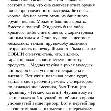
состоит в том, что она смягчает откат орудия
после произведённого выстрела. Без неё…
короче, без неё вести огонь из башенного
орудия нельзя. Может и башню вырвать.
Вместе с пушкой. Жидкость была либо
красного, либо синего цвета, с характерным
винным запахом. Слив нужное вещество с
нескольких танков, друзья-собутыльники
отправились на речку. Жидкость была слита в
НОВЫЙ огнетушитель, что, видимо,
гарантировало экологическую чистоту
продукта… Медная трубка в руках молодых
винокуров была успешно превращена в
змеевик. Вот уже и паяльная лампа гудит,
выйдя в свой рабочий режим… Оператором
по охлаждению змеевика, был Тетин (по
прозвищу «Тётка», кстати.) Черпая воду из
реки солдатской кружкой, он обильно орошал
упомянутый выше прибор. Вот и первый пар
со свистом вышел из змеевика, вперемежку с