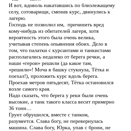
И вот, вдоволь накатавшись по близлежащему
селу, сотоварищи, сменив курс, двинулись к
лагерю.
Господь не позволил им, причинить вред
кому-нибудь из обитателей лагеря, хотя
вероятность этого была очень велика,
учитывая степень опьянения обоих. Дело в
том, что палатки с курсантами и танкистами
располагались недалеко от берега речки, а
наши «герои» решили (да какое там,
«решили»! Моча в башку стукнула, Тётка и
поехал!), проложить курс вдоль берега.
Проехав метров пятьдесят, Тётка остановился
возле самого края.
Надо сказать, что берега у реки были очень
высокие, а танк такого класса весит примерно
36 тонн…
Грунт обрушился, вместе с танком,
разумеется. Слава богу, не перевернулась
машина. Слава богу, Юрка, упав с брони, не