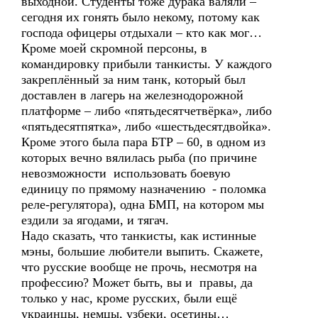
выходной. Студенты тоже дурака валяли –
сегодня их гонять было некому, потому как
господа офицеры отдыхали – кто как мог…
Кроме моей скромной персоны, в
командировку прибыли танкисты. У каждого
закреплённый за ним танк, который был
доставлен в лагерь на железнодорожной
платформе – либо «пятьдесятчетвёрка», либо
«пятьдесятпятка», либо «шестьдесятдвойка».
Кроме этого была пара БТР – 60, в одном из
которых вечно вялилась рыба (по причине
невозможности использовать боевую
единицу по прямому назначению - поломка
реле-регулятора), одна БМП, на котором мы
ездили за ягодами, и тягач.
Надо сказать, что танкисты, как истинные
мэны, большие любители выпить. Скажете,
что русские вообще не прочь, несмотря на
профессию? Может быть, вы и правы, да
только у нас, кроме русских, были ещё
украинцы, немцы, узбеки, осетины…