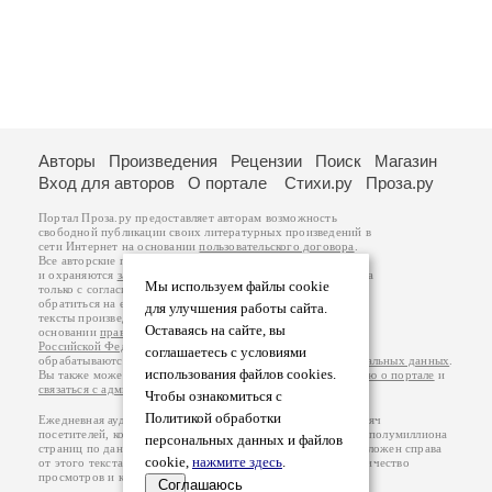
Авторы
Произведения
Рецензии
Поиск
Магазин
Вход для авторов
О портале
Стихи.ру
Проза.ру
Портал Проза.ру предоставляет авторам возможность
свободной публикации своих литературных произведений в
сети Интернет на основании
пользовательского договора
.
Все авторские права на произведения принадлежат авторам
и охраняются
законом
. Перепечатка произведений возможна
Мы используем файлы cookie
только с согласия его автора, к которому вы можете
обратиться на его авторской странице. Ответственность за
для улучшения работы сайта.
тексты произведений авторы несут самостоятельно на
Оставаясь на сайте, вы
основании
правил публикации
и
законодательства
Российской Федерации
. Данные пользователей
соглашаетесь с условиями
обрабатываются на основании
Политики обработки персональных данных
.
использования файлов cookies.
Вы также можете посмотреть более подробную
информацию о портале
и
связаться с администрацией
.
Чтобы ознакомиться с
Политикой обработки
Ежедневная аудитория портала Проза.ру – порядка 100 тысяч
посетителей, которые в общей сумме просматривают более полумиллиона
персональных данных и файлов
страниц по данным счетчика посещаемости, который расположен справа
cookie,
нажмите здесь
.
от этого текста. В каждой графе указано по две цифры: количество
просмотров и количество посетителей.
Соглашаюсь