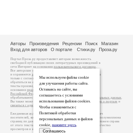
Авторы
Произведения
Рецензии
Поиск
Магазин
Вход для авторов
О портале
Стихи.ру
Проза.ру
Портал Проза.ру предоставляет авторам возможность
свободной публикации своих литературных произведений в
сети Интернет на основании
пользовательского договора
.
Все авторские права на произведения принадлежат авторам
и охраняются
законом
. Перепечатка произведений возможна
Мы используем файлы cookie
только с согласия его автора, к которому вы можете
обратиться на его авторской странице. Ответственность за
для улучшения работы сайта.
тексты произведений авторы несут самостоятельно на
Оставаясь на сайте, вы
основании
правил публикации
и
законодательства
Российской Федерации
. Данные пользователей
соглашаетесь с условиями
обрабатываются на основании
Политики обработки персональных данных
.
использования файлов cookies.
Вы также можете посмотреть более подробную
информацию о портале
и
связаться с администрацией
.
Чтобы ознакомиться с
Политикой обработки
Ежедневная аудитория портала Проза.ру – порядка 100 тысяч
посетителей, которые в общей сумме просматривают более полумиллиона
персональных данных и файлов
страниц по данным счетчика посещаемости, который расположен справа
cookie,
нажмите здесь
.
от этого текста. В каждой графе указано по две цифры: количество
просмотров и количество посетителей.
Соглашаюсь