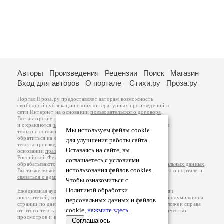
Авторы
Произведения
Рецензии
Поиск
Магазин
Вход для авторов
О портале
Стихи.ру
Проза.ру
Портал Проза.ру предоставляет авторам возможность
свободной публикации своих литературных произведений в
сети Интернет на основании
пользовательского договора
.
Все авторские права на произведения принадлежат авторам
и охраняются
законом
. Перепечатка произведений возможна
Мы используем файлы cookie
только с согласия его автора, к которому вы можете
обратиться на его авторской странице. Ответственность за
для улучшения работы сайта.
тексты произведений авторы несут самостоятельно на
Оставаясь на сайте, вы
основании
правил публикации
и
законодательства
Российской Федерации
. Данные пользователей
соглашаетесь с условиями
обрабатываются на основании
Политики обработки персональных данных
.
использования файлов cookies.
Вы также можете посмотреть более подробную
информацию о портале
и
связаться с администрацией
.
Чтобы ознакомиться с
Политикой обработки
Ежедневная аудитория портала Проза.ру – порядка 100 тысяч
посетителей, которые в общей сумме просматривают более полумиллиона
персональных данных и файлов
страниц по данным счетчика посещаемости, который расположен справа
cookie,
нажмите здесь
.
от этого текста. В каждой графе указано по две цифры: количество
просмотров и количество посетителей.
Соглашаюсь