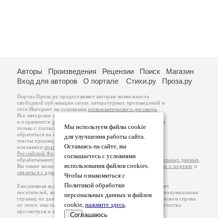
Авторы
Произведения
Рецензии
Поиск
Магазин
Вход для авторов
О портале
Стихи.ру
Проза.ру
Портал Проза.ру предоставляет авторам возможность
свободной публикации своих литературных произведений в
сети Интернет на основании
пользовательского договора
.
Все авторские права на произведения принадлежат авторам
и охраняются
законом
. Перепечатка произведений возможна
Мы используем файлы cookie
только с согласия его автора, к которому вы можете
обратиться на его авторской странице. Ответственность за
для улучшения работы сайта.
тексты произведений авторы несут самостоятельно на
Оставаясь на сайте, вы
основании
правил публикации
и
законодательства
Российской Федерации
. Данные пользователей
соглашаетесь с условиями
обрабатываются на основании
Политики обработки персональных данных
.
использования файлов cookies.
Вы также можете посмотреть более подробную
информацию о портале
и
связаться с администрацией
.
Чтобы ознакомиться с
Политикой обработки
Ежедневная аудитория портала Проза.ру – порядка 100 тысяч
посетителей, которые в общей сумме просматривают более полумиллиона
персональных данных и файлов
страниц по данным счетчика посещаемости, который расположен справа
cookie,
нажмите здесь
.
от этого текста. В каждой графе указано по две цифры: количество
просмотров и количество посетителей.
Соглашаюсь