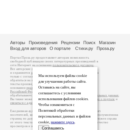
Авторы
Произведения
Рецензии
Поиск
Магазин
Вход для авторов
О портале
Стихи.ру
Проза.ру
Портал Проза.ру предоставляет авторам возможность
свободной публикации своих литературных произведений в
сети Интернет на основании
пользовательского договора
.
Все авторские права на произведения принадлежат авторам
и охраняются
законом
. Перепечатка произведений возможна
Мы используем файлы cookie
только с согласия его автора, к которому вы можете
обратиться на его авторской странице. Ответственность за
для улучшения работы сайта.
тексты произведений авторы несут самостоятельно на
Оставаясь на сайте, вы
основании
правил публикации
и
законодательства
Российской Федерации
. Данные пользователей
соглашаетесь с условиями
обрабатываются на основании
Политики обработки персональных данных
.
использования файлов cookies.
Вы также можете посмотреть более подробную
информацию о портале
и
связаться с администрацией
.
Чтобы ознакомиться с
Политикой обработки
Ежедневная аудитория портала Проза.ру – порядка 100 тысяч
посетителей, которые в общей сумме просматривают более полумиллиона
персональных данных и файлов
страниц по данным счетчика посещаемости, который расположен справа
cookie,
нажмите здесь
.
от этого текста. В каждой графе указано по две цифры: количество
просмотров и количество посетителей.
Соглашаюсь