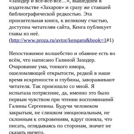
«Заходер и все-все-все…», вышедшей в
издательстве «Захаров» и сразу же ставшей
библиографической редкостью. Эта
пронзительная книга, к великому счастью,
доступна читателям сайта, Кенга публикует
главы из неё.
(
http://www.proza.ru/avtor/kengaru&book=1
#1)
Непостижимое волшебство и обаяние есть во
всём, что написано Галиной Заходер.
Очарование ума, тонкого юмора,
ошеломляющей открытости, редкой в наше
время искренности и глубины, завораживают
читателя. Так произошло со мной. Я
испытала потрясение, да, именно это было
первым чувством при чтении воспоминаний
Галины Сергеевны. Будучи человеком
закрытым, не слишком эмоциональным, не
склонным к откровениям, вдруг поняла, что
писать, оглядываясь по сторонам, значит не
сказать ничего.