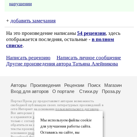
нарушении
+
добавить замечания
На это произведение написаны
54 рецензии
, здесь
отображается последняя, остальные -
в полном
списке
.
Написать рецензию
Написать личное сообщение
Другие произведения автора Татьяна Алейникова
Авторы
Произведения
Рецензии
Поиск
Магазин
Вход для авторов
О портале
Стихи.ру
Проза.ру
Портал Проза.ру предоставляет авторам возможность
свободной публикации своих литературных произведений в
сети Интернет на основании
пользовательского договора
.
Все авторские права на произведения принадлежат авторам
и охраняются
законом
. Перепечатка произведений возможна
Мы используем файлы cookie
только с согласия его автора, к которому вы можете
обратиться на его авторской странице. Ответственность за
для улучшения работы сайта.
тексты произведений авторы несут самостоятельно на
Оставаясь на сайте, вы
основании
правил публикации
и
законодательства
Российской Федерации
. Данные пользователей