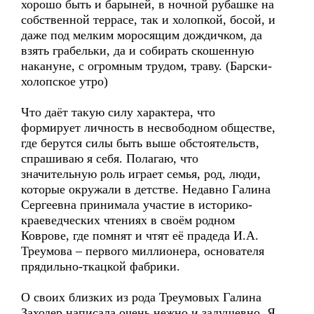
хорошо быть и барыней, в ночной рубашке на
собственной террасе, так и холопкой, босой, и
даже под мелким моросящим дождичком, да
взять грабельки, да и собирать скошенную
накануне, с огромным трудом, траву. (Барски-
холопское утро)
Что даёт такую силу характера, что
формирует личность в несвободном обществе,
где берутся силы быть выше обстоятельств,
спрашиваю я себя. Полагаю, что
значительную роль играет семья, род, люди,
которые окружали в детстве. Недавно Галина
Сергеевна принимала участие в историко-
краеведческих чтениях в своём родном
Коврове, где помнят и чтят её прадеда И.А.
Треумова – первого миллионера, основателя
прядильно-ткацкой фабрики.
О своих близких из рода Треумовых Галина
Заходер написала очень нежно и задушевно. Я