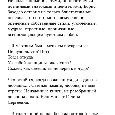
Не обласканный властями, но почитаемый
истинными знатоками и ценителями, Борис
Заходер оставил не только блистательные
переводы, но и по-настоящему ещё не
оцененные собственные стихи, утончённые,
мудрые, страстные, пронизанные
всепоглощающим чувством любви.
– Я мёртвым был – меня ты воскресила:
Не чудо ль это? Нет?
Тогда откуда
У слабой женщины такая сила?
Скажи, как смеешь ты не верить в чудо?
Что остаётся, когда из жизни уходит один из
любящих... Светлая память, любовь, печаль
утраты. Неизданные книги, не разобранный
до конца архив. Вспоминает Галина
Сергеевна:
– В толстенной папке, бечёвки которой даже