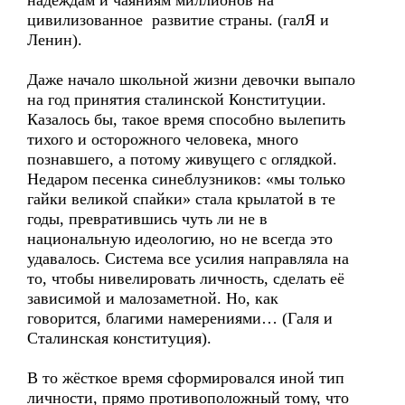
надеждам и чаяниям миллионов на
цивилизованное развитие страны. (галЯ и
Ленин).
Даже начало школьной жизни девочки выпало
на год принятия сталинской Конституции.
Казалось бы, такое время способно вылепить
тихого и осторожного человека, много
познавшего, а потому живущего с оглядкой.
Недаром песенка синеблузников: «мы только
гайки великой спайки» стала крылатой в те
годы, превратившись чуть ли не в
национальную идеологию, но не всегда это
удавалось. Система все усилия направляла на
то, чтобы нивелировать личность, сделать её
зависимой и малозаметной. Но, как
говорится, благими намерениями… (Галя и
Сталинская конституция).
В то жёсткое время сформировался иной тип
личности, прямо противоположный тому, что