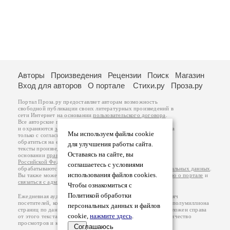
Авторы
Произведения
Рецензии
Поиск
Магазин
Вход для авторов
О портале
Стихи.ру
Проза.ру
Портал Проза.ру предоставляет авторам возможность
свободной публикации своих литературных произведений в
сети Интернет на основании
пользовательского договора
.
Все авторские права на произведения принадлежат авторам
и охраняются
законом
. Перепечатка произведений возможна
Мы используем файлы cookie
только с согласия его автора, к которому вы можете
обратиться на его авторской странице. Ответственность за
для улучшения работы сайта.
тексты произведений авторы несут самостоятельно на
Оставаясь на сайте, вы
основании
правил публикации
и
законодательства
Российской Федерации
. Данные пользователей
соглашаетесь с условиями
обрабатываются на основании
Политики обработки персональных данных
.
использования файлов cookies.
Вы также можете посмотреть более подробную
информацию о портале
и
связаться с администрацией
.
Чтобы ознакомиться с
Политикой обработки
Ежедневная аудитория портала Проза.ру – порядка 100 тысяч
посетителей, которые в общей сумме просматривают более полумиллиона
персональных данных и файлов
страниц по данным счетчика посещаемости, который расположен справа
cookie,
нажмите здесь
.
от этого текста. В каждой графе указано по две цифры: количество
просмотров и количество посетителей.
Соглашаюсь