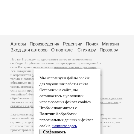
Авторы
Произведения
Рецензии
Поиск
Магазин
Вход для авторов
О портале
Стихи.ру
Проза.ру
Портал Проза.ру предоставляет авторам возможность
свободной публикации своих литературных произведений в
сети Интернет на основании
пользовательского договора
.
Все авторские права на произведения принадлежат авторам
и охраняются
законом
. Перепечатка произведений возможна
Мы используем файлы cookie
только с согласия его автора, к которому вы можете
обратиться на его авторской странице. Ответственность за
для улучшения работы сайта.
тексты произведений авторы несут самостоятельно на
Оставаясь на сайте, вы
основании
правил публикации
и
законодательства
Российской Федерации
. Данные пользователей
соглашаетесь с условиями
обрабатываются на основании
Политики обработки персональных данных
.
использования файлов cookies.
Вы также можете посмотреть более подробную
информацию о портале
и
связаться с администрацией
.
Чтобы ознакомиться с
Политикой обработки
Ежедневная аудитория портала Проза.ру – порядка 100 тысяч
посетителей, которые в общей сумме просматривают более полумиллиона
персональных данных и файлов
страниц по данным счетчика посещаемости, который расположен справа
cookie,
нажмите здесь
.
от этого текста. В каждой графе указано по две цифры: количество
просмотров и количество посетителей.
Соглашаюсь