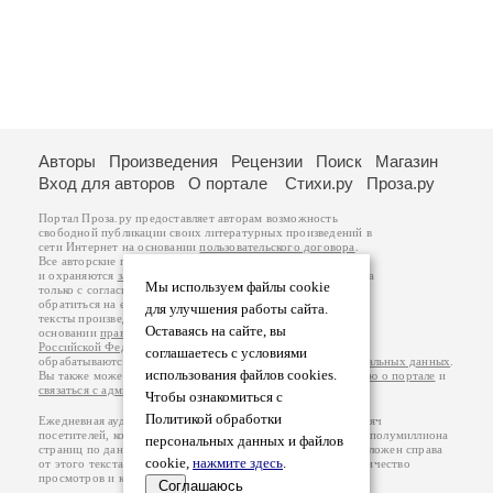
Авторы
Произведения
Рецензии
Поиск
Магазин
Вход для авторов
О портале
Стихи.ру
Проза.ру
Портал Проза.ру предоставляет авторам возможность
свободной публикации своих литературных произведений в
сети Интернет на основании
пользовательского договора
.
Все авторские права на произведения принадлежат авторам
и охраняются
законом
. Перепечатка произведений возможна
Мы используем файлы cookie
только с согласия его автора, к которому вы можете
обратиться на его авторской странице. Ответственность за
для улучшения работы сайта.
тексты произведений авторы несут самостоятельно на
Оставаясь на сайте, вы
основании
правил публикации
и
законодательства
Российской Федерации
. Данные пользователей
соглашаетесь с условиями
обрабатываются на основании
Политики обработки персональных данных
.
использования файлов cookies.
Вы также можете посмотреть более подробную
информацию о портале
и
связаться с администрацией
.
Чтобы ознакомиться с
Политикой обработки
Ежедневная аудитория портала Проза.ру – порядка 100 тысяч
посетителей, которые в общей сумме просматривают более полумиллиона
персональных данных и файлов
страниц по данным счетчика посещаемости, который расположен справа
cookie,
нажмите здесь
.
от этого текста. В каждой графе указано по две цифры: количество
просмотров и количество посетителей.
Соглашаюсь