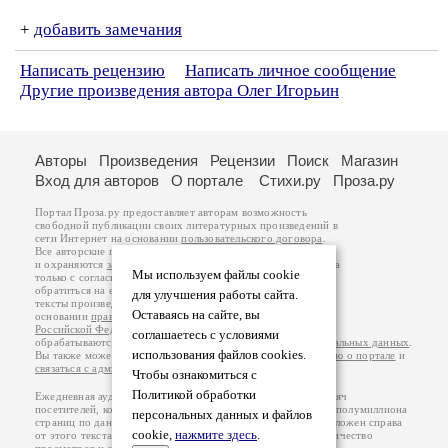
+
добавить замечания
Написать рецензию
Написать личное сообщение
Другие произведения автора Олег Игорьин
Авторы
Произведения
Рецензии
Поиск
Магазин
Вход для авторов
О портале
Стихи.ру
Проза.ру
Портал Проза.ру предоставляет авторам возможность
свободной публикации своих литературных произведений в
сети Интернет на основании
пользовательского договора
.
Все авторские права на произведения принадлежат авторам
и охраняются
законом
. Перепечатка произведений возможна
Мы используем файлы cookie
только с согласия его автора, к которому вы можете
обратиться на его авторской странице. Ответственность за
для улучшения работы сайта.
тексты произведений авторы несут самостоятельно на
Оставаясь на сайте, вы
основании
правил публикации
и
законодательства
Российской Федерации
. Данные пользователей
соглашаетесь с условиями
обрабатываются на основании
Политики обработки персональных данных
.
использования файлов cookies.
Вы также можете посмотреть более подробную
информацию о портале
и
связаться с администрацией
.
Чтобы ознакомиться с
Политикой обработки
Ежедневная аудитория портала Проза.ру – порядка 100 тысяч
посетителей, которые в общей сумме просматривают более полумиллиона
персональных данных и файлов
страниц по данным счетчика посещаемости, который расположен справа
cookie,
нажмите здесь
.
от этого текста. В каждой графе указано по две цифры: количество