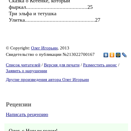
Сказка о Котенке, который
фыркал..........................................25
Три эльфа и тетушка
Улитка................................................27
© Copyright:
Олег Игорьин
, 2013
Свидетельство о публикации №213022700167
Список читателей
/
Версия для печати
/
Разместить анонс
/
Заявить о нарушении
Другие произведения автора Олег Игорьин
Рецензии
Написать рецензию
Олег, с Новым годом!