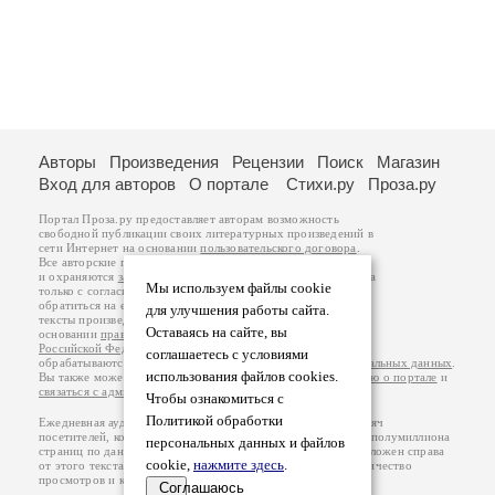
Авторы
Произведения
Рецензии
Поиск
Магазин
Вход для авторов
О портале
Стихи.ру
Проза.ру
Портал Проза.ру предоставляет авторам возможность
свободной публикации своих литературных произведений в
сети Интернет на основании
пользовательского договора
.
Все авторские права на произведения принадлежат авторам
и охраняются
законом
. Перепечатка произведений возможна
Мы используем файлы cookie
только с согласия его автора, к которому вы можете
обратиться на его авторской странице. Ответственность за
для улучшения работы сайта.
тексты произведений авторы несут самостоятельно на
Оставаясь на сайте, вы
основании
правил публикации
и
законодательства
Российской Федерации
. Данные пользователей
соглашаетесь с условиями
обрабатываются на основании
Политики обработки персональных данных
.
использования файлов cookies.
Вы также можете посмотреть более подробную
информацию о портале
и
связаться с администрацией
.
Чтобы ознакомиться с
Политикой обработки
Ежедневная аудитория портала Проза.ру – порядка 100 тысяч
посетителей, которые в общей сумме просматривают более полумиллиона
персональных данных и файлов
страниц по данным счетчика посещаемости, который расположен справа
cookie,
нажмите здесь
.
от этого текста. В каждой графе указано по две цифры: количество
просмотров и количество посетителей.
Соглашаюсь