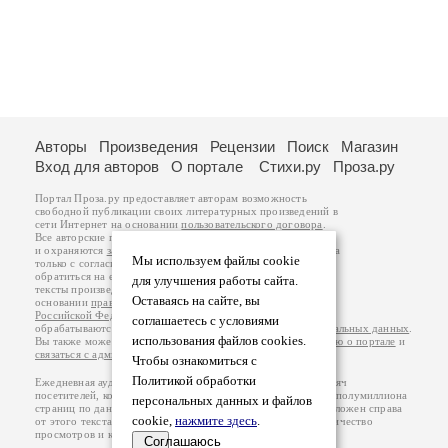
Авторы
Произведения
Рецензии
Поиск
Магазин
Вход для авторов
О портале
Стихи.ру
Проза.ру
Портал Проза.ру предоставляет авторам возможность
свободной публикации своих литературных произведений в
сети Интернет на основании
пользовательского договора
.
Все авторские права на произведения принадлежат авторам
и охраняются
законом
. Перепечатка произведений возможна
Мы используем файлы cookie
только с согласия его автора, к которому вы можете
обратиться на его авторской странице. Ответственность за
для улучшения работы сайта.
тексты произведений авторы несут самостоятельно на
Оставаясь на сайте, вы
основании
правил публикации
и
законодательства
Российской Федерации
. Данные пользователей
соглашаетесь с условиями
обрабатываются на основании
Политики обработки персональных данных
.
использования файлов cookies.
Вы также можете посмотреть более подробную
информацию о портале
и
связаться с администрацией
.
Чтобы ознакомиться с
Политикой обработки
Ежедневная аудитория портала Проза.ру – порядка 100 тысяч
посетителей, которые в общей сумме просматривают более полумиллиона
персональных данных и файлов
страниц по данным счетчика посещаемости, который расположен справа
cookie,
нажмите здесь
.
от этого текста. В каждой графе указано по две цифры: количество
просмотров и количество посетителей.
Соглашаюсь