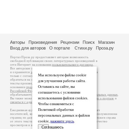
Авторы
Произведения
Рецензии
Поиск
Магазин
Вход для авторов
О портале
Стихи.ру
Проза.ру
Портал Проза.ру предоставляет авторам возможность
свободной публикации своих литературных произведений в
сети Интернет на основании
пользовательского договора
.
Все авторские права на произведения принадлежат авторам
и охраняются
законом
. Перепечатка произведений возможна
Мы используем файлы cookie
только с согласия его автора, к которому вы можете
обратиться на его авторской странице. Ответственность за
для улучшения работы сайта.
тексты произведений авторы несут самостоятельно на
Оставаясь на сайте, вы
основании
правил публикации
и
законодательства
Российской Федерации
. Данные пользователей
соглашаетесь с условиями
обрабатываются на основании
Политики обработки персональных данных
.
использования файлов cookies.
Вы также можете посмотреть более подробную
информацию о портале
и
связаться с администрацией
.
Чтобы ознакомиться с
Политикой обработки
Ежедневная аудитория портала Проза.ру – порядка 100 тысяч
посетителей, которые в общей сумме просматривают более полумиллиона
персональных данных и файлов
страниц по данным счетчика посещаемости, который расположен справа
cookie,
нажмите здесь
.
от этого текста. В каждой графе указано по две цифры: количество
просмотров и количество посетителей.
Соглашаюсь