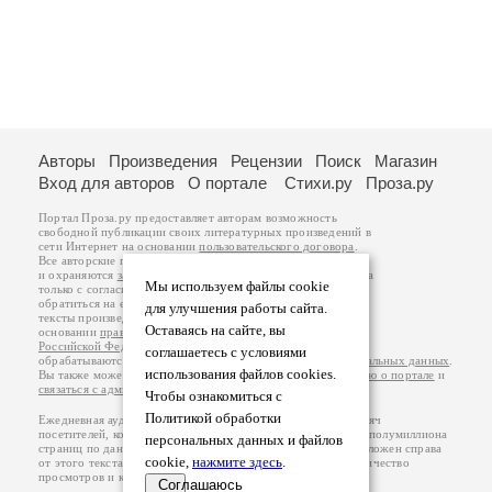
Авторы
Произведения
Рецензии
Поиск
Магазин
Вход для авторов
О портале
Стихи.ру
Проза.ру
Портал Проза.ру предоставляет авторам возможность
свободной публикации своих литературных произведений в
сети Интернет на основании
пользовательского договора
.
Все авторские права на произведения принадлежат авторам
и охраняются
законом
. Перепечатка произведений возможна
Мы используем файлы cookie
только с согласия его автора, к которому вы можете
обратиться на его авторской странице. Ответственность за
для улучшения работы сайта.
тексты произведений авторы несут самостоятельно на
Оставаясь на сайте, вы
основании
правил публикации
и
законодательства
Российской Федерации
. Данные пользователей
соглашаетесь с условиями
обрабатываются на основании
Политики обработки персональных данных
.
использования файлов cookies.
Вы также можете посмотреть более подробную
информацию о портале
и
связаться с администрацией
.
Чтобы ознакомиться с
Политикой обработки
Ежедневная аудитория портала Проза.ру – порядка 100 тысяч
посетителей, которые в общей сумме просматривают более полумиллиона
персональных данных и файлов
страниц по данным счетчика посещаемости, который расположен справа
cookie,
нажмите здесь
.
от этого текста. В каждой графе указано по две цифры: количество
просмотров и количество посетителей.
Соглашаюсь