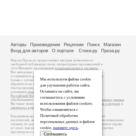
Авторы
Произведения
Рецензии
Поиск
Магазин
Вход для авторов
О портале
Стихи.ру
Проза.ру
Портал Проза.ру предоставляет авторам возможность
свободной публикации своих литературных произведений в
сети Интернет на основании
пользовательского договора
.
Все авторские права на произведения принадлежат авторам
и охраняются
законом
. Перепечатка произведений возможна
Мы используем файлы cookie
только с согласия его автора, к которому вы можете
обратиться на его авторской странице. Ответственность за
для улучшения работы сайта.
тексты произведений авторы несут самостоятельно на
Оставаясь на сайте, вы
основании
правил публикации
и
законодательства
Российской Федерации
. Данные пользователей
соглашаетесь с условиями
обрабатываются на основании
Политики обработки персональных данных
.
использования файлов cookies.
Вы также можете посмотреть более подробную
информацию о портале
и
связаться с администрацией
.
Чтобы ознакомиться с
Политикой обработки
Ежедневная аудитория портала Проза.ру – порядка 100 тысяч
посетителей, которые в общей сумме просматривают более полумиллиона
персональных данных и файлов
страниц по данным счетчика посещаемости, который расположен справа
cookie,
нажмите здесь
.
от этого текста. В каждой графе указано по две цифры: количество
просмотров и количество посетителей.
Соглашаюсь