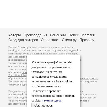
Авторы
Произведения
Рецензии
Поиск
Магазин
Вход для авторов
О портале
Стихи.ру
Проза.ру
Портал Проза.ру предоставляет авторам возможность
свободной публикации своих литературных произведений в
сети Интернет на основании
пользовательского договора
.
Все авторские права на произведения принадлежат авторам
и охраняются
законом
. Перепечатка произведений возможна
Мы используем файлы cookie
только с согласия его автора, к которому вы можете
обратиться на его авторской странице. Ответственность за
для улучшения работы сайта.
тексты произведений авторы несут самостоятельно на
Оставаясь на сайте, вы
основании
правил публикации
и
законодательства
Российской Федерации
. Данные пользователей
соглашаетесь с условиями
обрабатываются на основании
Политики обработки персональных данных
.
использования файлов cookies.
Вы также можете посмотреть более подробную
информацию о портале
и
связаться с администрацией
.
Чтобы ознакомиться с
Политикой обработки
Ежедневная аудитория портала Проза.ру – порядка 100 тысяч
посетителей, которые в общей сумме просматривают более полумиллиона
персональных данных и файлов
страниц по данным счетчика посещаемости, который расположен справа
cookie,
нажмите здесь
.
от этого текста. В каждой графе указано по две цифры: количество
просмотров и количество посетителей.
Соглашаюсь