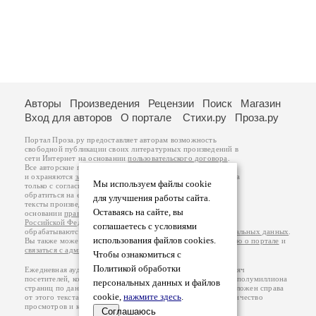
Авторы
Произведения
Рецензии
Поиск
Магазин
Вход для авторов
О портале
Стихи.ру
Проза.ру
Портал Проза.ру предоставляет авторам возможность
свободной публикации своих литературных произведений в
сети Интернет на основании
пользовательского договора
.
Все авторские права на произведения принадлежат авторам
и охраняются
законом
. Перепечатка произведений возможна
Мы используем файлы cookie
только с согласия его автора, к которому вы можете
обратиться на его авторской странице. Ответственность за
для улучшения работы сайта.
тексты произведений авторы несут самостоятельно на
Оставаясь на сайте, вы
основании
правил публикации
и
законодательства
Российской Федерации
. Данные пользователей
соглашаетесь с условиями
обрабатываются на основании
Политики обработки персональных данных
.
использования файлов cookies.
Вы также можете посмотреть более подробную
информацию о портале
и
связаться с администрацией
.
Чтобы ознакомиться с
Политикой обработки
Ежедневная аудитория портала Проза.ру – порядка 100 тысяч
посетителей, которые в общей сумме просматривают более полумиллиона
персональных данных и файлов
страниц по данным счетчика посещаемости, который расположен справа
cookie,
нажмите здесь
.
от этого текста. В каждой графе указано по две цифры: количество
просмотров и количество посетителей.
Соглашаюсь