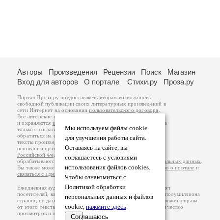
Авторы
Произведения
Рецензии
Поиск
Магазин
Вход для авторов
О портале
Стихи.ру
Проза.ру
Портал Проза.ру предоставляет авторам возможность
свободной публикации своих литературных произведений в
сети Интернет на основании
пользовательского договора
.
Все авторские права на произведения принадлежат авторам
и охраняются
законом
. Перепечатка произведений возможна
Мы используем файлы cookie
только с согласия его автора, к которому вы можете
обратиться на его авторской странице. Ответственность за
для улучшения работы сайта.
тексты произведений авторы несут самостоятельно на
Оставаясь на сайте, вы
основании
правил публикации
и
законодательства
Российской Федерации
. Данные пользователей
соглашаетесь с условиями
обрабатываются на основании
Политики обработки персональных данных
.
использования файлов cookies.
Вы также можете посмотреть более подробную
информацию о портале
и
связаться с администрацией
.
Чтобы ознакомиться с
Политикой обработки
Ежедневная аудитория портала Проза.ру – порядка 100 тысяч
посетителей, которые в общей сумме просматривают более полумиллиона
персональных данных и файлов
страниц по данным счетчика посещаемости, который расположен справа
cookie,
нажмите здесь
.
от этого текста. В каждой графе указано по две цифры: количество
просмотров и количество посетителей.
Соглашаюсь