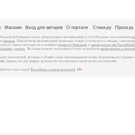
к
Магазин
Вход для авторов
О портале
Стихи.ру
Проза.ру
ободной публикации своих литературных произведений в сети Интернет на основании
по
ся
законом
. Перепечатка произведений возможна только с согласия его автора, к котором
ры несут самостоятельно на основании
правил публикации
и
законодательства Российско
ональных данных
. Вы также можете посмотреть более подробную
информацию о портал
тысяч посетителей, которые в общей сумме просматривают более полумиллиона страниц 
афе указано по две цифры: количество просмотров и количество посетителей.
работает под эгидой
Российского союза писателей
.
18+