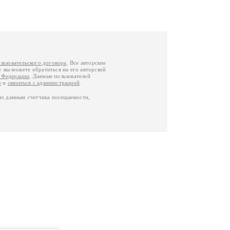
льзовательского договора
. Все авторские
у вы можете обратиться на его авторской
й Федерации
. Данные пользователей
е
и
связаться с администрацией
.
по данным счетчика посещаемости,