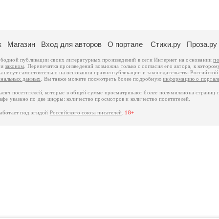
к
Магазин
Вход для авторов
О портале
Стихи.ру
Проза.ру
ободной публикации своих литературных произведений в сети Интернет на основании
по
ся
законом
. Перепечатка произведений возможна только с согласия его автора, к котором
ры несут самостоятельно на основании
правил публикации
и
законодательства Российско
ональных данных
. Вы также можете посмотреть более подробную
информацию о портал
тысяч посетителей, которые в общей сумме просматривают более полумиллиона страниц 
афе указано по две цифры: количество просмотров и количество посетителей.
работает под эгидой
Российского союза писателей
.
18+