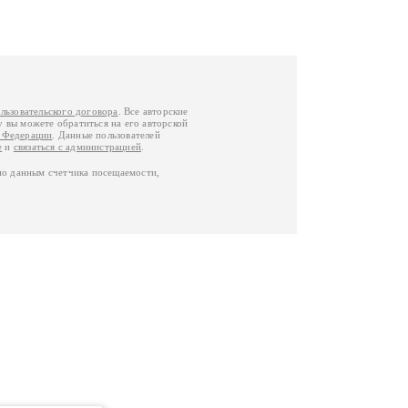
льзовательского договора
. Все авторские
у вы можете обратиться на его авторской
й Федерации
. Данные пользователей
е
и
связаться с администрацией
.
по данным счетчика посещаемости,