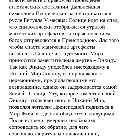
власти вместе с правом на проведение
атлетических состязаний. Дальнейшая
символика Песни может рассматриваться в
русле Ритуала V месяца: Солнце идет на спад,
что символически отображается утратой
магических артефактов, которые велением
богов отправляются в Преисподнюю. Для того
чтобы спасти магические артефакты –
вызволить Солнце из Подземного Мира –
приносится заместительная жертва – Энкиду.
Так как Энкиду уподоблен нисходящему в
Нижний Мир Солнцу, его провожают с
церемониями, предполагающими его
возвращение, однако он задерживается самой
Землей. Солнце-Уту, которое заместил собой
Энкиду, открывает окно в Нижний Мир,
позволяя жителям Преисподней подняться в
Мир Живых, где они общаются с живущими.
После встречи умерших необходимо
сопроводить их обратно, для чего
совершаются ритуалы оплакивания и,