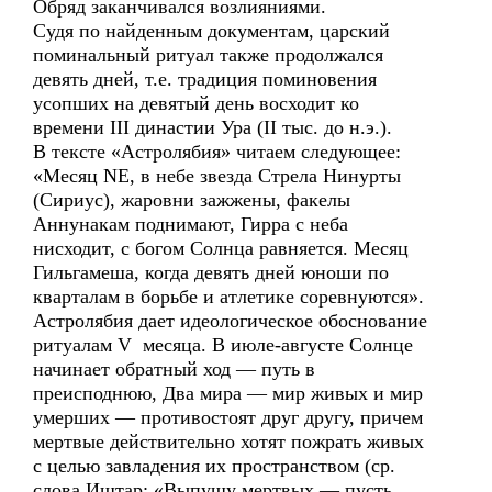
Обряд заканчивался возлияниями.
Судя по найденным документам, царский
поминальный ритуал также продолжался
девять дней, т.е. традиция поминовения
усопших на девятый день восходит ко
времени III династии Ура (II тыс. до н.э.).
В тексте «Астролябия» читаем следующее:
«Месяц NE, в небе звезда Стрела Нинурты
(Сириус), жаровни зажжены, факелы
Аннунакам поднимают, Гирра с неба
нисходит, с богом Солнца равняется. Месяц
Гильгамеша, когда девять дней юноши по
кварталам в борьбе и атлетике соревнуются».
Астролябия дает идеологическое обоснование
ритуалам V месяца. В июле-августе Солнце
начинает обратный ход — путь в
преисподнюю, Два мира — мир живых и мир
умерших — противостоят друг другу, причем
мертвые действительно хотят пожрать живых
с целью завладения их пространством (ср.
слова Иштар: «Выпущу мертвых — пусть