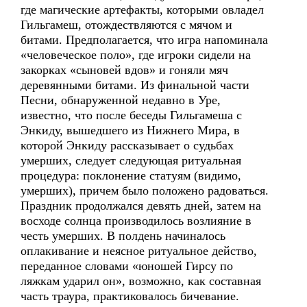
где магические артефакты, которыми овладел
Гильгамеш, отождествляются с мячом и
битами. Предполагается, что игра напоминала
«человеческое поло», где игроки сидели на
закорках «сыновей вдов» и гоняли мяч
деревянными битами. Из финальной части
Песни, обнаруженной недавно в Уре,
известно, что после беседы Гильгамеша с
Энкиду, вышедшего из Нижнего Мира, в
которой Энкиду рассказывает о судьбах
умерших, следует следующая ритуальная
процедура: поклонение статуям (видимо,
умерших), причем было положено радоваться.
Праздник продолжался девять дней, затем на
восходе солнца производилось возлияние в
честь умерших. В полдень начиналось
оплакивание и неясное ритуальное действо,
переданное словами «юношей Гирсу по
ляжкам ударил он», возможно, как составная
часть траура, практиковалось бичевание.