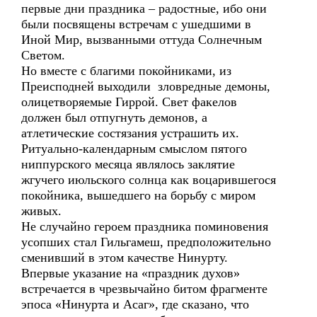
первые дни праздника – радостные, ибо они
были посвящены встречам с ушедшими в
Иной Мир, вызванными оттуда Солнечным
Светом.
Но вместе с благими покойниками, из
Преисподней выходили зловредные демоны,
олицетворяемые Гиррой. Свет факелов
должен был отпугнуть демонов, а
атлетические состязания устрашить их.
Ритуально-календарным смыслом пятого
ниппурского месяца являлось заклятие
жгучего июльского солнца как воцарившегося
покойника, вышедшего на борьбу с миром
живых.
Не случайно героем праздника поминовения
усопших стал Гильгамеш, предположительно
сменивший в этом качестве Нинурту.
Впервые указание на «праздник духов»
встречается в чрезвычайно битом фрагменте
эпоса «Нинурта и Асаг», где сказано, что