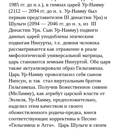
1985 гг. до н.э.), в гимнах царей Ур-Намму
(2112 — 2094 гг. до н. э. Ур-Намму был
первым представителем III династии Ура) и
Шульги (2094 — 2046 гг. до н. э, из III
Династии Ура. Сын Ур-Намму) подвиги
данных царей уподоблены эпическим
подвигам Нинурты, т.е. деяния человека
рассматривается как отражение в реале
мифологической универсальной матрицы,
царь становится земным Нинуртой. Оба царя
также актуализировали образ Гильгамеша.
Царь Ур-Намму провозгласил себя сыном
Нинсун, и так стал виртуальным братом
Гильгамеша. Получив Божественное сияние
(МеЛамму), как атрибут царской власти от
Энлиля, Ур-Намму, предположительно,
наделил этим качеством и своего
обожествленного родича-предка, внеся
соответствующие коррективы в Песню
«Гильгамеш и Агга». Царь Шульги в своем