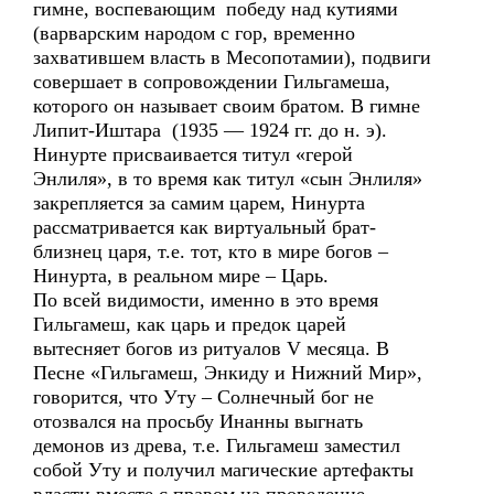
гимне, воспевающим победу над кутиями
(варварским народом с гор, временно
захватившем власть в Месопотамии), подвиги
совершает в сопровождении Гильгамеша,
которого он называет своим братом. В гимне
Липит-Иштара (1935 — 1924 гг. до н. э).
Нинурте присваивается титул «герой
Энлиля», в то время как титул «сын Энлиля»
закрепляется за самим царем, Нинурта
рассматривается как виртуальный брат-
близнец царя, т.е. тот, кто в мире богов –
Нинурта, в реальном мире – Царь.
По всей видимости, именно в это время
Гильгамеш, как царь и предок царей
вытесняет богов из ритуалов V месяца. В
Песне «Гильгамеш, Энкиду и Нижний Мир»,
говорится, что Уту – Солнечный бог не
отозвался на просьбу Инанны выгнать
демонов из древа, т.е. Гильгамеш заместил
собой Уту и получил магические артефакты