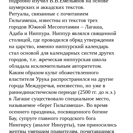
подробно изучил В.В.Емельянов на основе
шумерских и аккадских текстов.
Ритуалы, связанные с почитанием
Гильгамеша, известны из текстов трех
городов Южной Месопотамии – Лагаша,
Адаба и Ниппура. Ниппур являлся священной
столицей, где проводился обряд утверждения
на царство, именно ниппурский календарь
стал основой для календарных систем других
городов, т.е. жреческая ниппурская школа
обладала исключительным авторитетом.
Каким образом культ обожествленного
властителя Урука распространился на другие
города Междуречья, неизвестно, но уже в
раннединастическом периоде (2500 гг. до н.э.)
в Лагаше существовало специальное место,
называемое «берег Гильгамеша». Во время
осеннего праздника, посвященного богине
Бау, супруге главного городского бога
Нингирсу (аналог Нинурты), там приносились
жертвы умершим правителям, почитавшимся