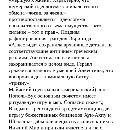
умершую к жизни. Характерно, что
шумерской идеологеме эквивалентного
обмена «жизнь за жизнь»
противопоставляется идеологема
насильственного отъема имущества «кто
сильнее – тот и прав». Поздняя
рафинированная трагедия Эврипида
«Алкестида» сохранила архаичные детали, не
соответствующие античным греческим
реалиям: Алкестида не сжигается, а
захоранивается в целом виде, Геракл
сражается на могиле умершей Алкестиды, что
воспроизводит поминальную битву -
«тризну».
Майяский (центрально-американский) эпос
Пополь-Вух основным сюжетом имеет
ритуальную игру в мяч. Согласно сюжету,
Владыки Преисподней крадут амуницию для
игры у божественных близнецов Хун-Ахпу и
Шбаланке дабы близнецы спустились к ним в
Нижний Мир и приняли участие в игре с