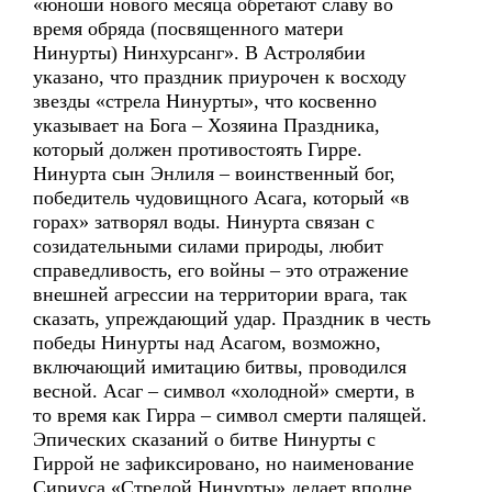
«юноши нового месяца обретают славу во
время обряда (посвященного матери
Нинурты) Нинхурсанг». В Астролябии
указано, что праздник приурочен к восходу
звезды «стрела Нинурты», что косвенно
указывает на Бога – Хозяина Праздника,
который должен противостоять Гирре.
Нинурта сын Энлиля – воинственный бог,
победитель чудовищного Асага, который «в
горах» затворял воды. Нинурта связан с
созидательными силами природы, любит
справедливость, его войны – это отражение
внешней агрессии на территории врага, так
сказать, упреждающий удар. Праздник в честь
победы Нинурты над Асагом, возможно,
включающий имитацию битвы, проводился
весной. Асаг – символ «холодной» смерти, в
то время как Гирра – символ смерти палящей.
Эпических сказаний о битве Нинурты с
Гиррой не зафиксировано, но наименование
Сириуса «Стрелой Нинурты» делает вполне