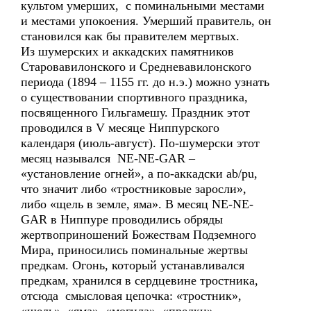
культом умерших, с поминальными местами
и местами упокоения. Умерший правитель, он
становился как бы правителем мертвых.
Из шумерских и аккадских памятников
Старовавилонского и Средневавилонского
периода (1894 – 1155 гг. до н.э.) можно узнать
о существовании спортивного праздника,
посвященного Гильгамешу. Праздник этот
проводился в V месяце Ниппурского
календаря (июль-август). По-шумерски этот
месяц назывался NE-NE-GAR –
«установление огней», а по-аккадски ab/pu,
что значит либо «тростниковые заросли»,
либо «щель в земле, яма». В месяц NE-NE-
GAR в Ниппуре проводились обряды
жертвоприношений Божествам Подземного
Мира, приносились поминальные жертвы
предкам. Огонь, который устанавливался
предкам, хранился в сердцевине тростника,
отсюда смысловая цепочка: «тростник»,