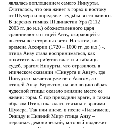
являлась воплощением самого Нинурты.
Считалось, что она живет в горах к востоку
от Шумера и определяет судьбы всего живого.
В царских гимнах III династии Ура (2112 –
2003 гг. до н.э.) обожествленного царя
сравнивают с птицей Анзу, озирающей с
высоты все стороны света. Но затем, во
времена Ассирии (1720 – 1000 гг. до н.э.) -,
птица Анзу стала восприниматься, как
похититель атрибутов власти и таблицы
судеб, врагом Нинурты, что отразилось в
эпическом сказании «Нинурта и Анзу», где
Нинурта сражается уже не с Асагом, а с
птицей Анзу. Вероятно, на эволюцию образа
чудесной птицы оказало влияние место ее
жизни: горы. С гор приходили враги, и таким
образом Птица оказалась связана с врагами
Шумера. Так или иначе, в песне «Гильгамеш,
Энкиду и Нижний Мир» птица Анзу –
персонаж демонический, который подлежит