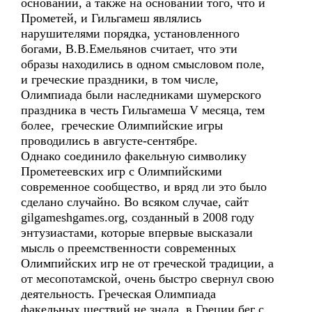
основании, а также на основании того, что и
Прометей, и Гильгамеш являлись
нарушителями порядка, установленного
богами, В.В.Емельянов считает, что эти
образы находились в одном смысловом поле,
и греческие праздники, в том числе,
Олимпиада были наследниками шумерского
праздника в честь Гильгамеша V месяца, тем
более, греческие Олимпийские игры
проводились в августе-сентябре.
Однако соединило факельную символику
Прометеевских игр с Олимпийскими
современное сообщество, и вряд ли это было
сделано случайно. Во всяком случае, сайт
gilgameshgames.org, созданный в 2008 году
энтузиастами, которые впервые высказали
мысль о преемственности современных
Олимпийских игр не от греческой традиции, а
от месопотамской, очень быстро свернул свою
деятельность. Греческая Олимпиада
факельных шествий не знала, в Греции бег с