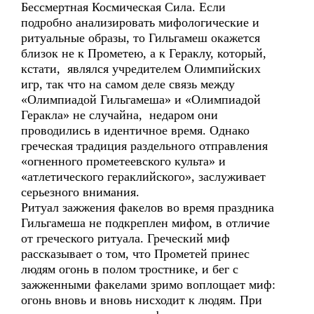
Бессмертная Космическая Сила. Если
подробно анализировать мифологические и
ритуальные образы, то Гильгамеш окажется
близок не к Прометею, а к Гераклу, который,
кстати, являлся учредителем Олимпийских
игр, так что на самом деле связь между
«Олимпиадой Гильгамеша» и «Олимпиадой
Геракла» не случайна, недаром они
проводились в идентичное время. Однако
греческая традиция раздельного отправления
«огненного прометеевского культа» и
«атлетического гераклийского», заслуживает
серьезного внимания.
Ритуал зажжения факелов во время праздника
Гильгамеша не подкреплен мифом, в отличие
от греческого ритуала. Греческий миф
рассказывает о том, что Прометей принес
людям огонь в полом тростнике, и бег с
зажженными факелами зримо воплощает миф:
огонь вновь и вновь нисходит к людям. При