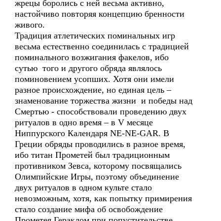
жрецы боролись с ней весьма активно,
настойчиво повторяя концепцию бренности
живого.
Традиция атлетических поминальных игр
весьма естественно соединилась с традицией
поминального возжигания факелов, ибо
сутью того и другого обряда являлось
поминовением усопших. Хотя они имели
разное происхождение, но единая цель –
знаменование торжества жизни и победы над
Смертью - способствовали проведению двух
ритуалов в одно время – в V месяце
Ниппурского Календаря NE-NE-GAR. В
Греции обряды проводились в разное время,
ибо титан Прометей был традиционным
противником Зевса, которому посвящались
Олимпийские Игры, поэтому объединение
двух ритуалов в одном культе стало
невозможным, хотя, как попытку примирения
стало создание мифа об освобождение
Прометея Гераклом при попустительстве