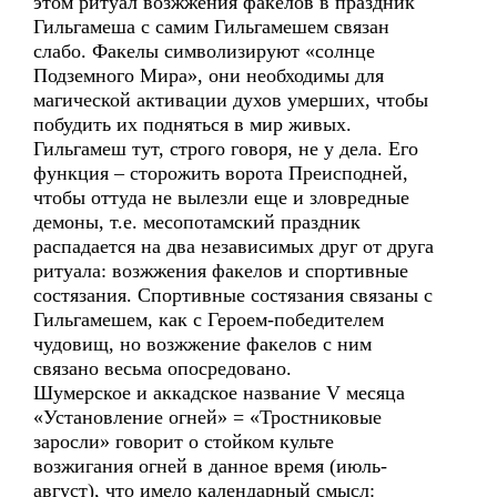
этом ритуал возжжения факелов в праздник
Гильгамеша с самим Гильгамешем связан
слабо. Факелы символизируют «солнце
Подземного Мира», они необходимы для
магической активации духов умерших, чтобы
побудить их подняться в мир живых.
Гильгамеш тут, строго говоря, не у дела. Его
функция – сторожить ворота Преисподней,
чтобы оттуда не вылезли еще и зловредные
демоны, т.е. месопотамский праздник
распадается на два независимых друг от друга
ритуала: возжжения факелов и спортивные
состязания. Спортивные состязания связаны с
Гильгамешем, как с Героем-победителем
чудовищ, но возжжение факелов с ним
связано весьма опосредовано.
Шумерское и аккадское название V месяца
«Установление огней» = «Тростниковые
заросли» говорит о стойком культе
возжигания огней в данное время (июль-
август), что имело календарный смысл: