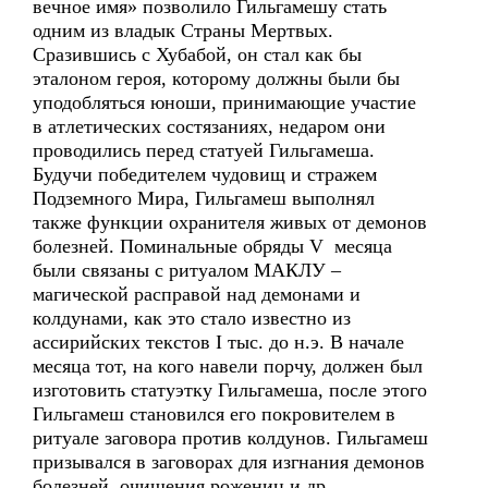
вечное имя» позволило Гильгамешу стать
одним из владык Страны Мертвых.
Сразившись с Хубабой, он стал как бы
эталоном героя, которому должны были бы
уподобляться юноши, принимающие участие
в атлетических состязаниях, недаром они
проводились перед статуей Гильгамеша.
Будучи победителем чудовищ и стражем
Подземного Мира, Гильгамеш выполнял
также функции охранителя живых от демонов
болезней. Поминальные обряды V месяца
были связаны с ритуалом МАКЛУ –
магической расправой над демонами и
колдунами, как это стало известно из
ассирийских текстов I тыс. до н.э. В начале
месяца тот, на кого навели порчу, должен был
изготовить статуэтку Гильгамеша, после этого
Гильгамеш становился его покровителем в
ритуале заговора против колдунов. Гильгамеш
призывался в заговорах для изгнания демонов
болезней, очищения рожениц и др.