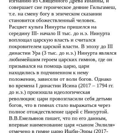
изгнанию из Священного Древа Инанны, и
совершает сие героическое деяние Гильгамеш,
т.е. на смену богу в эпическом сказании
становится обожествленный человек.
Расцвет культа Нинурты пришелся на
середину III- начало II тыс. до н.э. Нинурта
воплощал царскую власть и считался
покровителем царской власти. В эпоху до III
династии Ура (3 тыс. до н.э.) Нинурта являлся
любимейшим героем царских гимнов, где он
призывался на помощь царю, цари
находились в подчиненном к нему
положении, зависели от воли богов. Однако
во времена I династии Исина (2017 – 1794 гг.
до н.э.) произошла идеологическая
революция: цари провозгласили себя детьми
богов, что в гимнах стало выражаться через
полное отождествление царей с Нинуртой.
В.В.Емельянов пишет, что по его данным,
впервые наименование царя «сыном Энлиля»
отмечено в гимне царю Ишби-Эрры (2017-