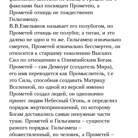
факелами был посвящен Прометею, а
Прометей отнюдь не тождественен
Гильгамешу.
В.В.Емельянов называет его полубогом, но
Прометей отнюдь не полубог, а титан, и это
далеко не одно и то же. Гильгамеш изначально
смертен, Прометей изначально бессмертен, он
относится к старшему поколению Высших
Сил по отношению к Олимпийским Богам.
Прометей – сам Демиург (создатель Мира),
его имя переводится как Промыслитель, т.е
это Сила, способная создавать Матрицу
Вселенной, по одной из версий именно
Прометей создал людей, он однозначно
принес людям Небесный Огонь, и определил
порядок жертвоприношений, по которому
Богам доставались самые ненужные части
туши. Прометей и Гильгамеш – сущности
разного порядка: Гильгамеш –
обожествленный, но человек, а Прометей –