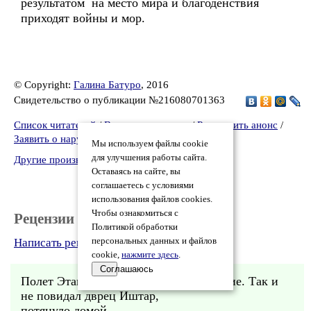
результатом на место мира и благоденствия
приходят войны и мор.
© Copyright:
Галина Батуро
, 2016
Свидетельство о публикации №216080701363
Список читателей
/
Версия для печати
/
Разместить анонс
/
Заявить о нарушении
Мы используем файлы cookie
для улучшения работы сайта.
Другие произведения автора Галина Батуро
Оставаясь на сайте, вы
соглашаетесь с условиями
использования файлов cookies.
Чтобы ознакомиться с
Рецензии
Политикой обработки
Написать рецензию
персональных данных и файлов
cookie,
нажмите здесь
.
Соглашаюсь
Полет Этаны - прекрасное произведение. Так и
не повидал дврец Иштар,
потянуло домой