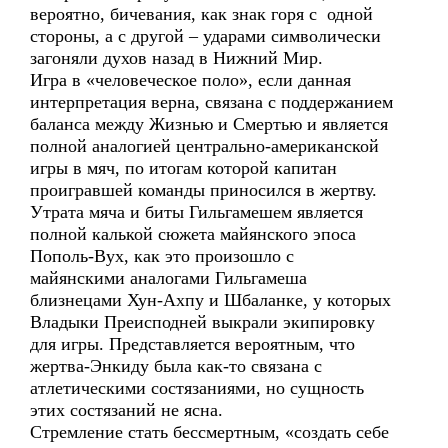
вероятно, бичевания, как знак горя с одной
стороны, а с другой – ударами символически
загоняли духов назад в Нижний Мир.
Игра в «человеческое поло», если данная
интерпретация верна, связана с поддержанием
баланса между Жизнью и Смертью и является
полной аналогией центрально-американской
игры в мяч, по итогам которой капитан
проигравшей команды приносился в жертву.
Утрата мяча и биты Гильгамешем является
полной калькой сюжета майянского эпоса
Пополь-Вух, как это произошло с
майянскими аналогами Гильгамеша
близнецами Хун-Ахпу и Шбаланке, у которых
Владыки Преисподней выкрали экипировку
для игры. Представляется вероятным, что
жертва-Энкиду была как-то связана с
атлетическими состязаниями, но сущность
этих состязаний не ясна.
Стремление стать бессмертным, «создать себе