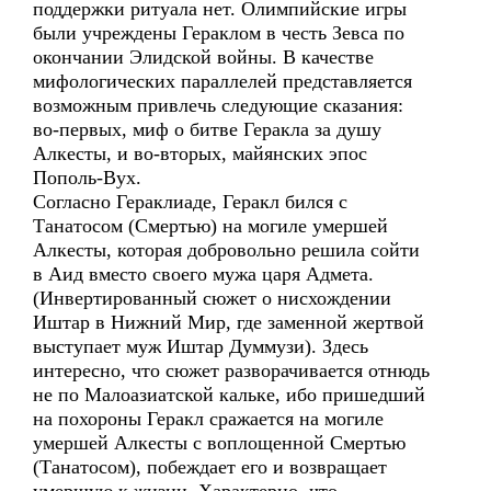
поддержки ритуала нет. Олимпийские игры
были учреждены Гераклом в честь Зевса по
окончании Элидской войны. В качестве
мифологических параллелей представляется
возможным привлечь следующие сказания:
во-первых, миф о битве Геракла за душу
Алкесты, и во-вторых, майянских эпос
Пополь-Вух.
Согласно Гераклиаде, Геракл бился с
Танатосом (Смертью) на могиле умершей
Алкесты, которая добровольно решила сойти
в Аид вместо своего мужа царя Адмета.
(Инвертированный сюжет о нисхождении
Иштар в Нижний Мир, где заменной жертвой
выступает муж Иштар Думмузи). Здесь
интересно, что сюжет разворачивается отнюдь
не по Малоазиатской кальке, ибо пришедший
на похороны Геракл сражается на могиле
умершей Алкесты с воплощенной Смертью
(Танатосом), побеждает его и возвращает