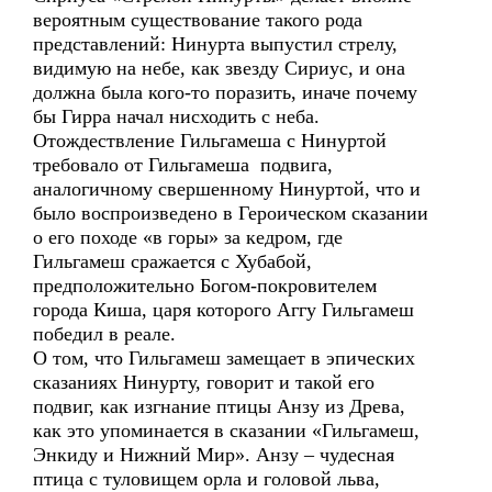
вероятным существование такого рода
представлений: Нинурта выпустил стрелу,
видимую на небе, как звезду Сириус, и она
должна была кого-то поразить, иначе почему
бы Гирра начал нисходить с неба.
Отождествление Гильгамеша с Нинуртой
требовало от Гильгамеша подвига,
аналогичному свершенному Нинуртой, что и
было воспроизведено в Героическом сказании
о его походе «в горы» за кедром, где
Гильгамеш сражается с Хубабой,
предположительно Богом-покровителем
города Киша, царя которого Аггу Гильгамеш
победил в реале.
О том, что Гильгамеш замещает в эпических
сказаниях Нинурту, говорит и такой его
подвиг, как изгнание птицы Анзу из Древа,
как это упоминается в сказании «Гильгамеш,
Энкиду и Нижний Мир». Анзу – чудесная
птица с туловищем орла и головой льва,