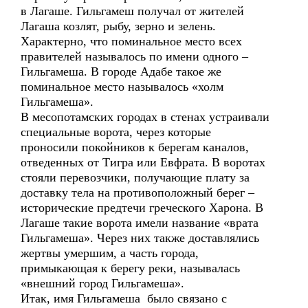
в Лагаше. Гильгамеш получал от жителей
Лагаша козлят, рыбу, зерно и зелень.
Характерно, что поминальное место всех
правителей называлось по имени одного –
Гильгамеша. В городе Адабе такое же
поминальное место называлось «холм
Гильгамеша».
В месопотамских городах в стенах устраивали
специальные ворота, через которые
проносили покойников к берегам каналов,
отведенных от Тигра или Евфрата. В воротах
стояли перевозчики, получающие плату за
доставку тела на противоположный берег –
исторические предтечи греческого Харона. В
Лагаше такие ворота имели название «врата
Гильгамеша». Через них также доставлялись
жертвы умершим, а часть города,
примыкающая к берегу реки, называлась
«внешний город Гильгамеша».
Итак, имя Гильгамеша было связано с