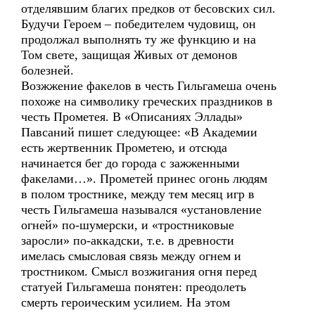
отделявшим благих предков от бесовских сил.
Будучи Героем – победителем чудовищ, он
продолжал выполнять ту же функцию и на
Том свете, защищая Живых от демонов
болезней.
Возжжение факелов в честь Гильгамеша очень
похоже на символику греческих праздников в
честь Прометея. В «Описаниях Эллады»
Павсаний пишет следующее: «В Академии
есть жертвенник Прометею, и отсюда
начинается бег до города с зажженными
факелами…». Прометей принес огонь людям
в полом тростнике, между тем месяц игр в
честь Гильгамеша назывался «установление
огней» по-шумерски, и «тростниковые
заросли» по-аккадски, т.е. в древности
имелась смысловая связь между огнем и
тростником. Смысл возжигания огня перед
статуей Гильгамеша понятен: преодолеть
смерть героическим усилием. На этом