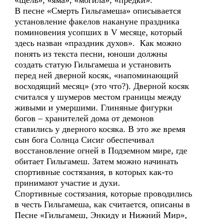
«щель», «яма», «могила», «предки».
В песне «Смерть Гильгамеша» описывается
установление факелов накануне праздника
поминовения усопших в V месяце, который
здесь назван «праздник духов». Как можно
понять из текста песни, юноши должны
создать статую Гильгамеша и установить
перед ней дверной косяк, «напоминающий
восходящий месяц» (это что?). Дверной косяк
считался у шумеров местом границы между
живыми и умершими. Глиняные фигурки
богов – хранителей дома от демонов
ставились у дверного косяка. В это же время
сын бога Солнца Сисиг обеспечивал
восстановление огней в Подземном мире, где
обитает Гильгамеш. Затем можно начинать
спортивные состязания, в которых как-то
принимают участие и духи.
Спортивные состязания, которые проводились
в честь Гильгамеша, как считается, описаны в
Песне «Гильгамеш, Энкиду и Нижний Мир»,