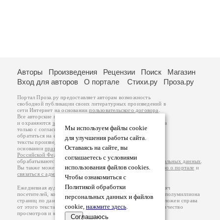
Авторы
Произведения
Рецензии
Поиск
Магазин
Вход для авторов
О портале
Стихи.ру
Проза.ру
Портал Проза.ру предоставляет авторам возможность
свободной публикации своих литературных произведений в
сети Интернет на основании
пользовательского договора
.
Все авторские права на произведения принадлежат авторам
и охраняются
законом
. Перепечатка произведений возможна
Мы используем файлы cookie
только с согласия его автора, к которому вы можете
обратиться на его авторской странице. Ответственность за
для улучшения работы сайта.
тексты произведений авторы несут самостоятельно на
Оставаясь на сайте, вы
основании
правил публикации
и
законодательства
Российской Федерации
. Данные пользователей
соглашаетесь с условиями
обрабатываются на основании
Политики обработки персональных данных
.
использования файлов cookies.
Вы также можете посмотреть более подробную
информацию о портале
и
связаться с администрацией
.
Чтобы ознакомиться с
Политикой обработки
Ежедневная аудитория портала Проза.ру – порядка 100 тысяч
посетителей, которые в общей сумме просматривают более полумиллиона
персональных данных и файлов
страниц по данным счетчика посещаемости, который расположен справа
cookie,
нажмите здесь
.
от этого текста. В каждой графе указано по две цифры: количество
просмотров и количество посетителей.
Соглашаюсь