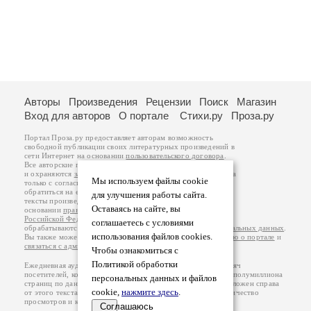
Авторы
Произведения
Рецензии
Поиск
Магазин
Вход для авторов
О портале
Стихи.ру
Проза.ру
Портал Проза.ру предоставляет авторам возможность
свободной публикации своих литературных произведений в
сети Интернет на основании
пользовательского договора
.
Все авторские права на произведения принадлежат авторам
и охраняются
законом
. Перепечатка произведений возможна
Мы используем файлы cookie
только с согласия его автора, к которому вы можете
обратиться на его авторской странице. Ответственность за
для улучшения работы сайта.
тексты произведений авторы несут самостоятельно на
Оставаясь на сайте, вы
основании
правил публикации
и
законодательства
Российской Федерации
. Данные пользователей
соглашаетесь с условиями
обрабатываются на основании
Политики обработки персональных данных
.
использования файлов cookies.
Вы также можете посмотреть более подробную
информацию о портале
и
связаться с администрацией
.
Чтобы ознакомиться с
Политикой обработки
Ежедневная аудитория портала Проза.ру – порядка 100 тысяч
посетителей, которые в общей сумме просматривают более полумиллиона
персональных данных и файлов
страниц по данным счетчика посещаемости, который расположен справа
cookie,
нажмите здесь
.
от этого текста. В каждой графе указано по две цифры: количество
просмотров и количество посетителей.
Соглашаюсь