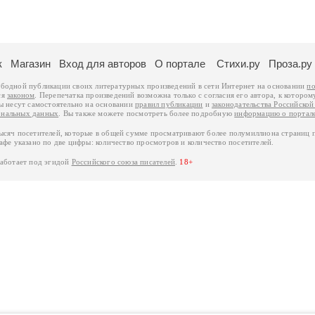
к
Магазин
Вход для авторов
О портале
Стихи.ру
Проза.ру
ободной публикации своих литературных произведений в сети Интернет на основании
по
ся
законом
. Перепечатка произведений возможна только с согласия его автора, к котором
ры несут самостоятельно на основании
правил публикации
и
законодательства Российско
ональных данных
. Вы также можете посмотреть более подробную
информацию о портал
тысяч посетителей, которые в общей сумме просматривают более полумиллиона страниц 
афе указано по две цифры: количество просмотров и количество посетителей.
работает под эгидой
Российского союза писателей
.
18+