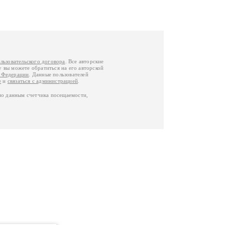
льзовательского договора
. Все авторские
у вы можете обратиться на его авторской
й Федерации
. Данные пользователей
е
и
связаться с администрацией
.
по данным счетчика посещаемости,