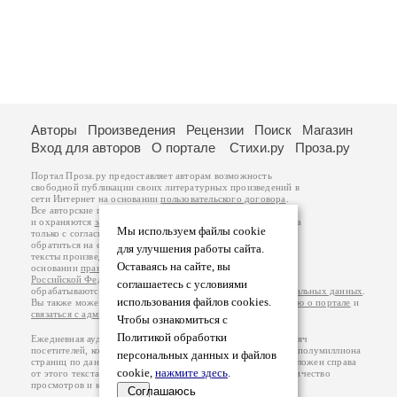
Авторы
Произведения
Рецензии
Поиск
Магазин
Вход для авторов
О портале
Стихи.ру
Проза.ру
Портал Проза.ру предоставляет авторам возможность
свободной публикации своих литературных произведений в
сети Интернет на основании
пользовательского договора
.
Все авторские права на произведения принадлежат авторам
и охраняются
законом
. Перепечатка произведений возможна
Мы используем файлы cookie
только с согласия его автора, к которому вы можете
обратиться на его авторской странице. Ответственность за
для улучшения работы сайта.
тексты произведений авторы несут самостоятельно на
Оставаясь на сайте, вы
основании
правил публикации
и
законодательства
Российской Федерации
. Данные пользователей
соглашаетесь с условиями
обрабатываются на основании
Политики обработки персональных данных
.
использования файлов cookies.
Вы также можете посмотреть более подробную
информацию о портале
и
связаться с администрацией
.
Чтобы ознакомиться с
Политикой обработки
Ежедневная аудитория портала Проза.ру – порядка 100 тысяч
посетителей, которые в общей сумме просматривают более полумиллиона
персональных данных и файлов
страниц по данным счетчика посещаемости, который расположен справа
cookie,
нажмите здесь
.
от этого текста. В каждой графе указано по две цифры: количество
просмотров и количество посетителей.
Соглашаюсь