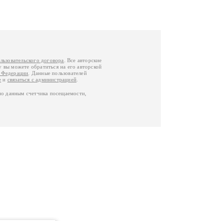
льзовательского договора
. Все авторские
у вы можете обратиться на его авторской
й Федерации
. Данные пользователей
е
и
связаться с администрацией
.
по данным счетчика посещаемости,