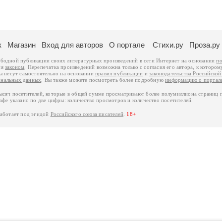
к
Магазин
Вход для авторов
О портале
Стихи.ру
Проза.ру
ободной публикации своих литературных произведений в сети Интернет на основании
по
ся
законом
. Перепечатка произведений возможна только с согласия его автора, к котором
ры несут самостоятельно на основании
правил публикации
и
законодательства Российско
ональных данных
. Вы также можете посмотреть более подробную
информацию о портал
тысяч посетителей, которые в общей сумме просматривают более полумиллиона страниц 
афе указано по две цифры: количество просмотров и количество посетителей.
работает под эгидой
Российского союза писателей
.
18+