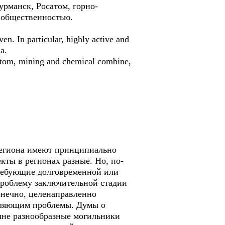
урманск, Росатом, горно-
с общественностью.
en. In particular, highly active and
a.
satom, mining and chemical combine,
 региона имеют принципиально
кты в регионах разные. Но, по-
требующие долговременной или
проблему заключительной стадии
онечно, целенаправленно
авляющим проблемы. Думы о
ыне разнообразные могильники