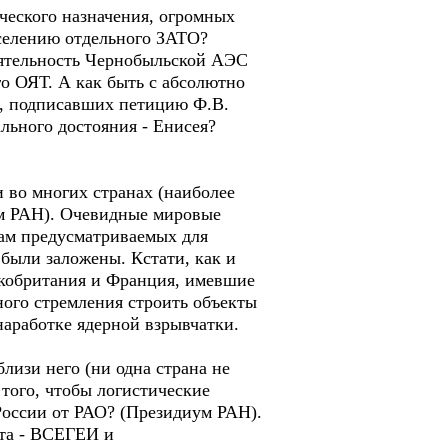
рческого назначения, огромных
аселению отдельного ЗАТО?
еятельность Чернобыльской АЭС
о ОЯТ. А как быть с абсолютно
), подписавших петицию Ф.В.
ального достояния - Енисея?
 во многих странах (наиболее
ум РАН). Очевидные мировые
мам предусматриваемых для
были заложены. Кстати, как и
кобритания и Франция, имевшие
ного стремления строить объекты
аработке ядерной взрывчатки.
лизи него (ни одна страна не
того, чтобы логистические
России от РАО? (Президиум РАН).
ута - ВСЕГЕИ и