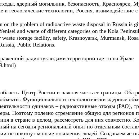
ходы, ядерный могильник, безопасность, Красноярск, М
е и геологические технологии, Россия, взаимодействие 
n on the problem of radioactive waste disposal in Russia is giv
Yenisei and waste of different categories on the Kola Peninsul
r waste storage facility, safety, Krasnoyarsk, Murmansk, Ro
Russia, Public Relations.
араженной радионуклидами территории где-то на Урале
9.html)
область. Центр России и важная часть ее границы. Оба
объекты. Функционально и технологически ядерные объе
 деятельности одинаков – радиоактивные отходы (РАО), 
еры. Поэтому полезно стремление общую для регионов 
ия в стране в целом, рассмотреть для них совместно. К
азный на сегодня региональный опыт по отдельным сост
ии не покинут многие поколения людей. Создаваемые н