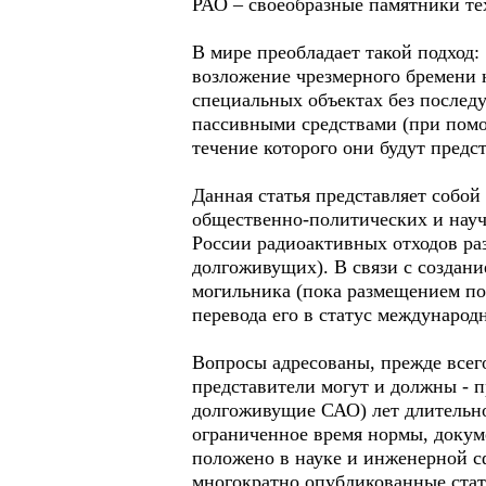
РАО – своеобразные памятники тех
В мире преобладает такой подход
возложение чрезмерного бремени
специальных объектах без после
пассивными средствами (при помо
течение которого они будут предста
Данная статья представляет собо
общественно-политических и науч
России радиоактивных отходов ра
долгоживущих). В связи с создани
могильника (пока размещением по
перевода его в статус международ
Вопросы адресованы, прежде всего
представители могут и должны - 
долгоживущие САО) лет длительнос
ограниченное время нормы, докуме
положено в науке и инженерной с
многократно опубликованные стат