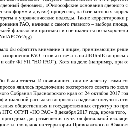
оядерный феномен», «Философские основания ядерного 
ских форм» и другие) процессов, на базе которых корре
траты и управленческие подходы. Такие корректировки р
ронения РАО, начиная с самого главного – выбора площа
некоей философии признают и специалисты по захоронен
=NnlAPCYe2qg).
было бы обратить внимание и лицам, принимающим реше
и захоронения РАО готовы отвечать на ЛЮБЫЕ вопросы
и сайт ФГУП "НО РАО"). Хотя на деле (например, при от
обы были ответы. И появившись, они не исчезнут сами 
опросов явилось предложение экспертного совета по эко
ного Собрания Красноярского края от 24 октября 2017 го
официальной рассылки вопросов в надежде получить отве
разных общественных и государственных структур по пр
). На НТС ФГУП «НО РАО» 8 декабря 2017 года, кроме того,
, пригодных для размещения пунктов финальной изоляции
дности площадок на территории Приволжского и Южного