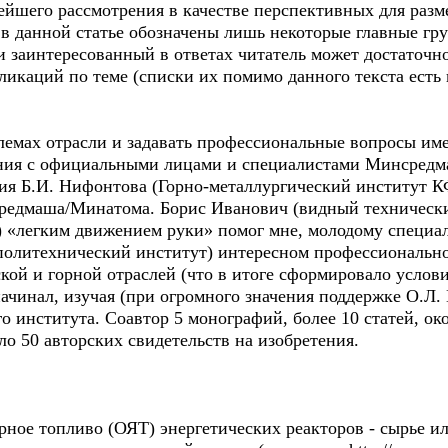
ейшего рассмотрения в качестве перспективных для раз
о в данной статье обозначены лишь некоторые главные г
 заинтересованный в ответах читатель может достаточн
ликаций по теме (списки их помимо данного текста есть
лемах отрасли и задавать профессиональные вопросы име
ния с официальными лицами и специалистами Минсредмаш
рия Б.И. Нифонтова (Горно-металлургический институт 
редмаша/Минатома. Борис Иванович (видный технически
 «легким движением руки» помог мне, молодому специали
олитехнический институт) интересном профессионально
кой и горной отраслей (что в итоге сформировало услови
ачинал, изучая (при огромного значения поддержке О.Л.
института. Соавтор 5 монографий, более 10 статей, око
о 50 авторских свидетельств на изобретения.
рное топливо (ОЯТ) энергетических реакторов - сырье и