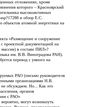
 донных отложениях, кроме
рязнения которого – Красноярский
могильника высокоактивных
.asp?17288 и обзор Е.С.
ю объектов атомной энергетики на
оекта «Размещение и сооружение
и с проектной документацией на
 массив) в составе ПИЛ»?
языка им. В.В. Виноградова РАН).
ебуется перевод с умного на
ируемых РАО (письмо руководителя
енными организациями Н.В.
не обсуждаем. Но... Как это
аселения, органов
нии с РАО»
м, вероятно, могут возникнуть