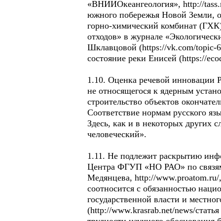
«ВНИИОкеангеология», http://tass
южного побережья Новой Земли, о
горно-химический комбинат (ГХК)
отходов» в журнале «Экологический 
Шклавцовой (https://vk.com/topic
состояние реки Енисей (https://ecod
1.10. Оценка речевой инновации Р
не относящегося к ядерным устано
строительство объектов окончате
Соответствие нормам русского язы
Здесь, как и в некоторых других сл
человеческий».
1.11. Не подлежит раскрытию инф
Центра ФГУП «НО РАО» по связя
Медянцева, http://www.proatom.ru
соотносится с обязанностью наци
государственной власти и местно
(http://www.krasrab.net/news/стат