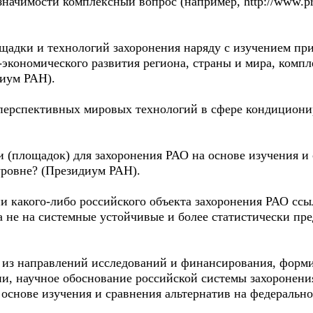
начимости комплексный вопрос (например, http://www.pro
ощадки и технологий захоронения наряду с изучением пр
экономического развития региона, страны и мира, компл
диум РАН).
 перспективных мировых технологий в сфере кондициони
 (площадок) для захоронения РАО на основе изучения и 
уровне? (Президиум РАН).
и какого-либо российского объекта захоронения РАО ссы
а не на системные устойчивые и более статистически пр
о из направлений исследований и финансирования, форм
сии, научное обоснование российской системы захоронен
 основе изучения и сравнения альтернатив на федеральн