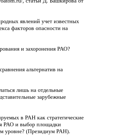
atom.ru/, статьи Д. Башкирова от
иродных явлений учет известных
екса факторов опасности на
рования и захоронения РАО?
сравнения альтернатив на
латься лишь на отдельные
едставительные зарубежные
ируемых в РАН как стратегические
ия РАО и выбор площадки
ом уровне? (Президиум РАН).