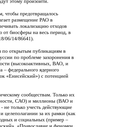
адут этому произойти.
м, чтобы предотвращалось
агает размещение РАО в
ечивать локализацию отходов
 от биосферы на весь период, в
18/06/14/86641).
ы по открытым публикациям в
уссии по проблеме захоронения в
ности (высокоактивных, ВАО, и
а – федерального ядерного
ток «Енисейский») с потенцией
ническому сообществам. Только их
вности, САО) и миллионы (ВАО и
 - не только учесть действующие
и целеполагании за их рамки (как
родных и социальных (пример –
вский», «Православие и феномен