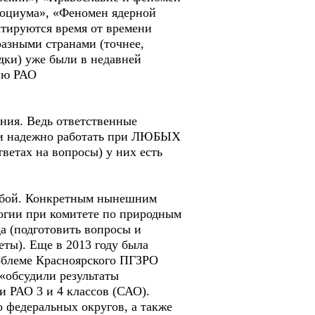
социума», «Феномен ядерной
ктируются время от времени
азными странами (точнее,
дки) уже были в недавней
ию РАО
ния. Ведь ответственные
 и надежно работать при ЛЮБЫХ
ветах на вопросы) у них есть
собой. Конкретным нынешним
логии при комитете по природным
да (подготовить вопросы и
ты). Еще в 2013 году была
облеме Красноярского ПГЗРО
 «обсудили результаты
 РАО 3 и 4 классов (САО).
 федеральных округов, а также