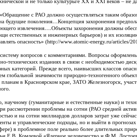
нической и не только культуры/е XX и XXI веков – не д
: «Обращение с РАО должно осуществляться таким образо
 на будущие поколения…Концепция захоронения предпол
дующего извлечения….Объекты захоронения должны обесп
щи естественных и инженерных барьеров) и их изоляцию
влять опасность» (http://www.atomic-energy.ru/articles/20
й систему вопросов с комментариями. Вопросы оформлен
но-технических изданиях в связи с необходимостью диск
зных категорий. Прежде всего, наивысших классов опас
ем глобальной значимости природно-техногенного объект
 планам в Красноярском крае, ЗАТО Железногорск, учас
ного.
, научному (гуманитарные и естественные науки) и тех
при рассмотрении проблемы на сотни (РАО средней акти
тью и на сотни миллиардов долларов затрат уже сейчас
нты и управленческие подходы, но и выйти в прогнозах 
фере) в проблемное поле реально более длительных при
ьи Е.В. Комлевой «Ядерное человечество и Ф.М. Достое