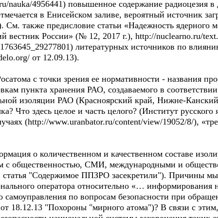
.ru/nauka/4956441) повышенное содержание радиоцезия в
тмечается в Енисейском заливе, вероятный источник заг
. См. также предисловие статьи «Надежность ядерного 
вестник России» (№ 12, 2017 г.), http://nuclearno.ru/text
-61763645_29277801) литературных источников по влияни
elo.org/ от 12.09.13).
осатома с точки зрения ее нормативности - названия пр
вкам пункта хранения РАО, создаваемого в соответстви
льной изоляции РАО (Красноярский край, Нижне-Канский
ка? Что здесь целое и часть целого? (Институт русского 
учаях (http://www.uranbator.ru/content/view/19052/8/), «тр
ормация о количественном и качественном составе изол
м с общественностью, СМИ, международными и обществ
/, статья "Содержимое ППЗРО засекретили"). Причины мы 
онального оператора относительно «… информирования н
го самоуправления по вопросам безопасности при обраще
ья от 18.12.13 "Похороны "мирного атома")? В связи с эти