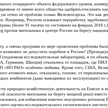
льного геоядерного объекта федерального уровня, комме
 времени от имени всего общества одобрять/отклонять н
уж точно не проблема только Железногорска. Это как д
и. Например, Росатом осваивает переработку зарубежног
раны (более 91 тысячи по состоянию на февраль 2018 г.
org против могильника в центре России на берегу национ
ту, а смены программ по мере прояснения проблемы были
о возможно ли допустить подобное в России? (Президи
 (подземная исследовательская лаборатория), и по объе
, Германия, Швеция) отказались от площадок, где ПИЛ 
П «НО РАО» особенно любимы. Кроме того, США, Вели
го атомного века», отказались, похоже, от первоначаль
ках комбинатов (даже выводимых из эксплуатации) по н
ости природно-хозяйственную деятельность на Енисее и вб
ой опасности могильник на берегу мощной реки) вместо 
ьзовать для избавления навечно внутренних регионов 
ского научно-исследовательского геологического инстит