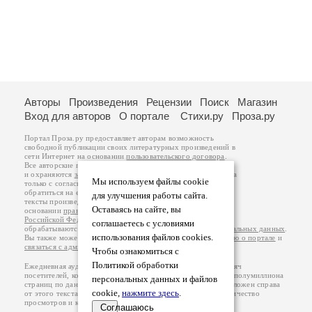
Авторы
Произведения
Рецензии
Поиск
Магазин
Вход для авторов
О портале
Стихи.ру
Проза.ру
Портал Проза.ру предоставляет авторам возможность
свободной публикации своих литературных произведений в
сети Интернет на основании
пользовательского договора
.
Все авторские права на произведения принадлежат авторам
и охраняются
законом
. Перепечатка произведений возможна
Мы используем файлы cookie
только с согласия его автора, к которому вы можете
обратиться на его авторской странице. Ответственность за
для улучшения работы сайта.
тексты произведений авторы несут самостоятельно на
Оставаясь на сайте, вы
основании
правил публикации
и
законодательства
Российской Федерации
. Данные пользователей
соглашаетесь с условиями
обрабатываются на основании
Политики обработки персональных данных
.
использования файлов cookies.
Вы также можете посмотреть более подробную
информацию о портале
и
связаться с администрацией
.
Чтобы ознакомиться с
Политикой обработки
Ежедневная аудитория портала Проза.ру – порядка 100 тысяч
посетителей, которые в общей сумме просматривают более полумиллиона
персональных данных и файлов
страниц по данным счетчика посещаемости, который расположен справа
cookie,
нажмите здесь
.
от этого текста. В каждой графе указано по две цифры: количество
просмотров и количество посетителей.
Соглашаюсь