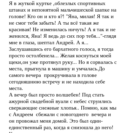
Я в жуткой куртке ,облезлых спортивных
штанах и непонятной мальчишеской шапке на
голове! Кто он и кто я?! "Яна, милая! Я так и
не смог тебя забыть! А ты всё такая же
красивая! Не изменилась ничуть! А я так и не
женился, Яна! Я ведь до сих пор тебя..."-глядя
мне в глаза, шептал Андрей. А я...
Заслушавшись его бархатного голоса, я тогда
просто остолбенела... Желая коснуться моей
щеки,он уже протянул руку... Но я сорвалась с
места, прыгнула в машину и умчалась.До
самого вечера прокручивала в голове
сегодняшнюю встречу и не находила себе
места.
А вечер был просто волшебен! Под стать
ажурной свадебной вуали с небес струились
сверкающие снежные хлопья.. Помню, как мы
с Андреем сбежали с новогоднего вечера и
он провожал меня домой. Это был один-
единственный раз, когда я снизошла до него!