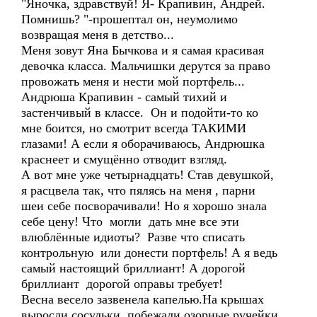
"Яночка, здравствуй! Я- Крапивин, Андрей.
Помнишь? "-прошептал он, неумолимо
возвращая меня в детство...
Меня зовут Яна Бычкова и я самая красивая
девочка класса. Мальчишки дерутся за право
провожать меня и нести мой портфель...
Андрюша Крапивин - самый тихий и
застенчивый в классе. Он и подойти-то ко
мне боится, но смотрит всегда ТАКИМИ
глазами! А если я оборачиваюсь, Андрюшка
краснеет и смущённо отводит взгляд.
А вот мне уже четырнадцать! Став девушкой,
я расцвела так, что пялясь на меня , парни
шеи себе посворачивали! Но я хорошо знала
себе цену! Что могли дать мне все эти
влюблённые идиоты? Разве что списать
контрольную или донести портфель! А я ведь
самый настоящий бриллиант! А дорогой
бриллиант дорогой оправы требует!
Весна весело зазвенела капелью.На крышах
выросли сосульки, побежали озорные ручейки