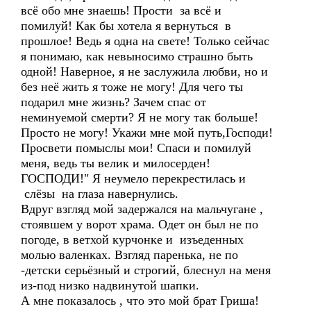
всё обо мне знаешь! Прости за всё и
помилуй! Как бы хотела я вернуться в
прошлое! Ведь я одна на свете! Только сейчас
я понимаю, как невыносимо страшно быть
одной! Наверное, я не заслужила любви, но и
без неё жить я тоже не могу! Для чего ты
подарил мне жизнь? Зачем спас от
неминуемой смерти? Я не могу так больше!
Просто не могу! Укажи мне мой путь,Господи!
Просвети помыслы мои! Спаси и помилуй
меня, ведь ты велик и милосерден!
ГОСПОДИ!" Я неумело перекрестилась и
слёзы на глаза навернулись.
Вдруг взгляд мой задержался на мальчугане ,
стоявшем у ворот храма. Одет он был не по
погоде, в ветхой курчонке и изъеденных
молью валенках. Взгляд паренька, не по
-детски серьёзный и строгий, блеснул на меня
из-под низко надвинутой шапки.
А мне показалось , что это мой брат Гриша!