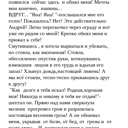
появился сейчас здесь и обнял меня! Мечты
мои конечно, наивны...
ВДРУГ... "Яна! Яна! "-послышался мне его
голос! Показалось? Нет! Это действительно
Андрей! Легко перескочил через ограду и вот
уже он рядом со мной! Крепко обнял меня и
прижал к себе!
Смутившись , я хотела вырваться и убежать,
но стояла, как вкопанная! Стояла,
обессиленно опустив руки, воткнувшись
взмокшим лицом в его грудь и вдыхая его
запах! Хлынул дождь,настоящий ливень! А
мы всё стояли, тесно-тесно прижавшись друг
к другу!
"Как долго я тебя искал! Родная,хорошая
моя! Никогда и никому я тебя не отдам!"-
шептал он. Прямо над нами сверкнула
молния прогремел гром и разразилась
настоящая весенняя гроза! А он обнимал
меня, укрывая от боли, от бед, от грозы и от
всего мира... И возрождая меня к жизни...