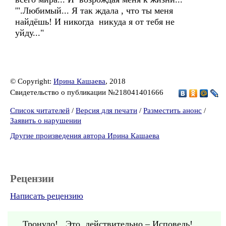
'".Любимый... Я так ждала , что ты меня
найдёшь! И никогда никуда я от тебя не
уйду..."
© Copyright:
Ирина Кашаева
, 2018
Свидетельство о публикации №218041401666
Список читателей
/
Версия для печати
/
Разместить анонс
/
Заявить о нарушении
Другие произведения автора Ирина Кашаева
Рецензии
Написать рецензию
...Тронуло!.. Это, действительно – Исповедь!..