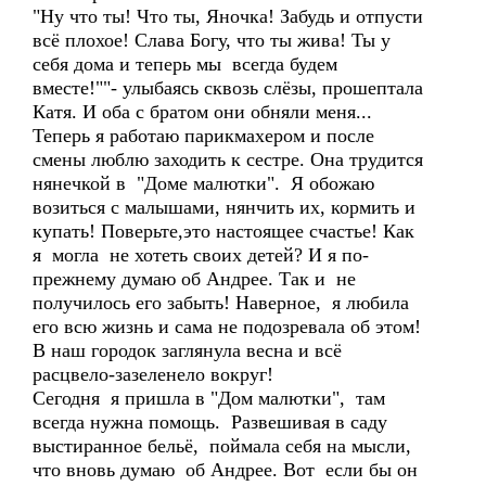
"Ну что ты! Что ты, Яночка! Забудь и отпусти
всё плохое! Слава Богу, что ты жива! Ты у
себя дома и теперь мы всегда будем
вместе!""- улыбаясь сквозь слёзы, прошептала
Катя. И оба с братом они обняли меня...
Теперь я работаю парикмахером и после
смены люблю заходить к сестре. Она трудится
нянечкой в "Доме малютки". Я обожаю
возиться с малышами, нянчить их, кормить и
купать! Поверьте,это настоящее счастье! Как
я могла не хотеть своих детей? И я по-
прежнему думаю об Андрее. Так и не
получилось его забыть! Наверное, я любила
его всю жизнь и сама не подозревала об этом!
В наш городок заглянула весна и всё
расцвело-зазеленело вокруг!
Сегодня я пришла в "Дом малютки", там
всегда нужна помощь. Развешивая в саду
выстиранное бельё, поймала себя на мысли,
что вновь думаю об Андрее. Вот если бы он