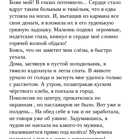
Боже мой! В глазах потемнело... Сердце стало
вдруг таким больным и тяжёлым, что я едва
устояла на ногах. И, вытащив из кармана все
свои деньги, я вложила их в его худенькую
грязную ладошку. Мальчик поднял огромные,
недетские глаза, кивнул и сердце моё словно
горячей волной обдало!
Боясь, что он заметит мои слёзы, я быстро
уехала.
Дома, заглянув в пустой холодильник, я
тяжело вздохнула и легла спать. В животе
урчало от голода и заснуть мне удалось только
с рассветом. А утром, позавтракав куском
чёрствого хлеба, я поехала в город.
Поколесив по центру, прокатилась по
окраинам , но пассажиров не было. Вот уже и
полдень... На обед себе я так и не заработала,
не говоря уже об ужине. Задумавшись, я
чудом не наехала на какого-то мужика,
свалившегося прямо под колёса! Мужчина
поднялся,а тут я к нему с извинениями!