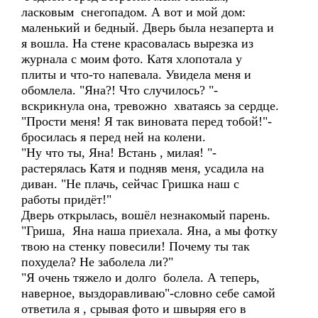
ласковым снегопадом. А вот и мой дом:
маленький и бедный. Дверь была незаперта и
я вошла. На стене красовалась вырезка из
журнала с моим фото. Катя хлопотала у
плиты и что-то напевала. Увидела меня и
обомлела. "Яна?! Что случилось? "-
вскрикнула она, тревожно хватаясь за сердце.
"Прости меня! Я так виновата перед тобой!"-
бросилась я перед ней на колени.
"Ну что ты, Яна! Встань , милая! "-
растерялась Катя и подняв меня, усадила на
диван. "Не плачь, сейчас Гришка наш с
работы придёт!"
Дверь открылась, вошёл незнакомый парень.
"Гриша, Яна наша приехала. Яна, а мы фотку
твою на стенку повесили! Почему ты так
похудела? Не заболела ли?"
"Я очень тяжело и долго болела. А теперь,
наверное, выздоравливаю"-словно себе самой
ответила я , срывая фото и швыряя его в