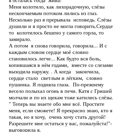
я осталась тогда жива!
Меня колотило, как лихорадочную, слёзы
нескончаемым потоком лились из глаз.
Несколько раз я прерывала исповедь. Слёзы
душили и я просто не могла говорить.Сердце
то колотилось бешено у самого горла, то
замирало.
А потом я снова говорила, говорила... И с
каждым словом сердце моё словно
становилось легче... Как будто вся боль,
копившаяся в нём годами, вместе со слезами
выходила наружу. . А когда закончила,
сердце стало светлым и лёгким, словно
пушинка. Я подняла глаза. По-прежнему
весело полыхал огонь в печи. Катя с Гришей
молчали и по их щекам тоже катились слёзы.
" Теперь вы знаете обо мне всё. Простите
меня, если сможете! Я прекрасно знаю, кто я
такая, но я хочу, очень хочу стать другой!
Разрешите мне остаться у вас, пожалуйста!"-
выговорила я.