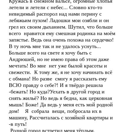
Кружась в снежном вальсе, огромные хлопья
летели и летели с небес... Словно кто-то
невидимый распорол над нами перину с
лебяжьим пухом! Ладошки мои озябли и он
грел их своим дыханием. Шутил, что больше
всего нравится ему смешная родинка на моём
запястье. Ведь она очень похожа на сердечко!
В ту ночь мне так и не удалось уснуть...
Больше всего на свете я хочу быть с
Андрюшей, но не имею права об этом даже
мечтать! Во мне нет уже былой красоты и
свежести. К тому же, я не хочу начинать всё
с обмана! Но разве смогу я рассказать ему
ВСЮ правду о себе?! И я твёрдо решила
-бежать! Но куда?Уехать в другой город и
снять жильё? Но ведь я бедна, как церковная
мышь! Боже! Да ведь у меня есть мой родной
дом! Я собрала вещи, побросала их в
машину, Рассчиталась с хозяйкой квартиры и
-в путь!
Родной город встретил меня тёплым,