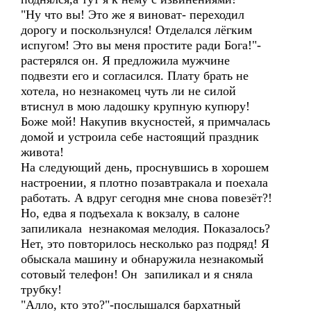
"Ну что вы! Это же я виноват- переходил
дорогу и поскользнулся! Отделался лёгким
испугом! Это вы меня простите ради Бога!"-
растерялся он. Я предложила мужчине
подвезти его и согласился. Плату брать не
хотела, но незнакомец чуть ли не силой
втиснул в мою ладошку крупную купюру!
Боже мой! Накупив вкусностей, я примчалась
домой и устроила себе настоящий праздник
живота!
На следующий день, проснувшись в хорошем
настроении, я плотно позавтракала и поехала
работать. А вдруг сегодня мне снова повезёт?!
Но, едва я подъехала к вокзалу, в салоне
запиликала незнакомая мелодия. Показалось?
Нет, это повторилось несколько раз подряд! Я
обыскала машину и обнаружила незнакомый
сотовый телефон! Он запиликал и я сняла
трубку!
"Алло, кто это?"-послышался бархатный