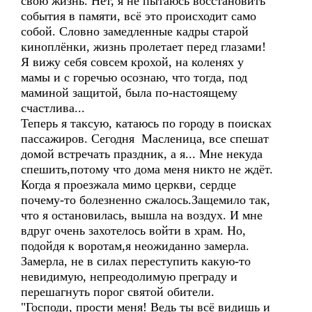
свою жизнь. Нет, я не пытаюсь восстановить
события в памяти, всё это происходит само
собой. Словно замедленные кадры старой
киноплёнки, жизнь пролетает перед глазами!
Я вижу себя совсем крохой, на коленях у
мамы и с горечью осознаю, что тогда, под
маминой защитой, была по-настоящему
счастлива...
Теперь я таксую, катаюсь по городу в поисках
пассажиров. Сегодня Масленица, все спешат
домой встречать праздник, а я... Мне некуда
спешить,потому что дома меня никто не ждёт.
Когда я проезжала мимо церкви, сердце
почему-то болезненно сжалось.Защемило так,
что я остановилась, вышла на воздух. И мне
вдруг очень захотелось войти в храм. Но,
подойдя к воротам,я неожиданно замерла.
Замерла, не в силах переступить какую-то
невидимую, непреодолимую преграду и
перешагнуть порог святой обители.
"Господи, прости меня! Ведь ты всё видишь и