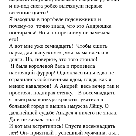
и из-под снега робко выглянули первые
весенние цветы!
Я находила в портфеле подснежники и
почему-то точно знала, что это Андрюшка
постарался! Но я по-прежнему не замечала
его!
А вот мне уже семнадцать! Чтобы сшить
наряд для выпускного ,моя мама влезла в
долги. Но, поверьте, это того стоило!
Я была королевой бала и произвела
настоящий фуррор! Одноклассницы едва не
отравились собственным ядом, глядя, как я
меняю кавалеров! А Андрей весь вечер так и
простоял, подпирая стенку. В восемнадцать
я выиграла конкурс красоты, укатила в
большой город и вышла замуж за Лёшу. О
дальнейшей судьбе Андрея я ничего не знала.
Да и не желала знать!
И вот мы встретились! Спустя восемнадцать
лет! Он- приятный , успешный мужчина, а я...