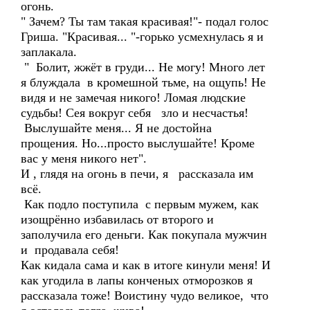
огонь.
" Зачем? Ты там такая красивая!"- подал голос
Гриша. "Красивая... "-горько усмехнулась я и
заплакала.
" Болит, жжёт в груди... Не могу! Много лет
я блуждала в кромешной тьме, на ощупь! Не
видя и не замечая никого! Ломая людские
судьбы! Сея вокруг себя зло и несчастья!
Выслушайте меня... Я не достойна
прощения. Но...просто выслушайте! Кроме
вас у меня никого нет".
И , глядя на огонь в печи, я рассказала им
всё.
Как подло поступила с первым мужем, как
изощрённо избавилась от второго и
заполучила его деньги. Как покупала мужчин
и продавала себя!
Как кидала сама и как в итоге кинули меня! И
как угодила в лапы конченых отморозков я
рассказала тоже! Воистину чудо великое, что