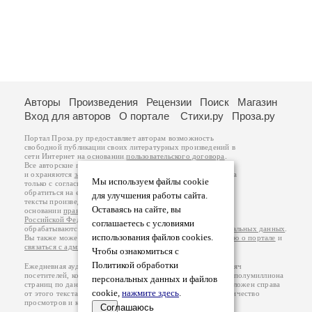
Авторы
Произведения
Рецензии
Поиск
Магазин
Вход для авторов
О портале
Стихи.ру
Проза.ру
Портал Проза.ру предоставляет авторам возможность
свободной публикации своих литературных произведений в
сети Интернет на основании
пользовательского договора
.
Все авторские права на произведения принадлежат авторам
и охраняются
законом
. Перепечатка произведений возможна
Мы используем файлы cookie
только с согласия его автора, к которому вы можете
обратиться на его авторской странице. Ответственность за
для улучшения работы сайта.
тексты произведений авторы несут самостоятельно на
Оставаясь на сайте, вы
основании
правил публикации
и
законодательства
Российской Федерации
. Данные пользователей
соглашаетесь с условиями
обрабатываются на основании
Политики обработки персональных данных
.
использования файлов cookies.
Вы также можете посмотреть более подробную
информацию о портале
и
связаться с администрацией
.
Чтобы ознакомиться с
Политикой обработки
Ежедневная аудитория портала Проза.ру – порядка 100 тысяч
посетителей, которые в общей сумме просматривают более полумиллиона
персональных данных и файлов
страниц по данным счетчика посещаемости, который расположен справа
cookie,
нажмите здесь
.
от этого текста. В каждой графе указано по две цифры: количество
просмотров и количество посетителей.
Соглашаюсь