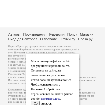
Авторы
Произведения
Рецензии
Поиск
Магазин
Вход для авторов
О портале
Стихи.ру
Проза.ру
Портал Проза.ру предоставляет авторам возможность
свободной публикации своих литературных произведений в
сети Интернет на основании
пользовательского договора
.
Все авторские права на произведения принадлежат авторам
и охраняются
законом
. Перепечатка произведений возможна
Мы используем файлы cookie
только с согласия его автора, к которому вы можете
обратиться на его авторской странице. Ответственность за
для улучшения работы сайта.
тексты произведений авторы несут самостоятельно на
Оставаясь на сайте, вы
основании
правил публикации
и
законодательства
Российской Федерации
. Данные пользователей
соглашаетесь с условиями
обрабатываются на основании
Политики обработки персональных данных
.
использования файлов cookies.
Вы также можете посмотреть более подробную
информацию о портале
и
связаться с администрацией
.
Чтобы ознакомиться с
Политикой обработки
Ежедневная аудитория портала Проза.ру – порядка 100 тысяч
посетителей, которые в общей сумме просматривают более полумиллиона
персональных данных и файлов
страниц по данным счетчика посещаемости, который расположен справа
cookie,
нажмите здесь
.
от этого текста. В каждой графе указано по две цифры: количество
просмотров и количество посетителей.
Соглашаюсь