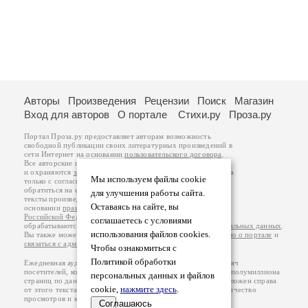
Авторы
Произведения
Рецензии
Поиск
Магазин
Вход для авторов
О портале
Стихи.ру
Проза.ру
Портал Проза.ру предоставляет авторам возможность
свободной публикации своих литературных произведений в
сети Интернет на основании
пользовательского договора
.
Все авторские права на произведения принадлежат авторам
и охраняются
законом
. Перепечатка произведений возможна
Мы используем файлы cookie
только с согласия его автора, к которому вы можете
обратиться на его авторской странице. Ответственность за
для улучшения работы сайта.
тексты произведений авторы несут самостоятельно на
Оставаясь на сайте, вы
основании
правил публикации
и
законодательства
Российской Федерации
. Данные пользователей
соглашаетесь с условиями
обрабатываются на основании
Политики обработки персональных данных
.
использования файлов cookies.
Вы также можете посмотреть более подробную
информацию о портале
и
связаться с администрацией
.
Чтобы ознакомиться с
Политикой обработки
Ежедневная аудитория портала Проза.ру – порядка 100 тысяч
посетителей, которые в общей сумме просматривают более полумиллиона
персональных данных и файлов
страниц по данным счетчика посещаемости, который расположен справа
cookie,
нажмите здесь
.
от этого текста. В каждой графе указано по две цифры: количество
просмотров и количество посетителей.
Соглашаюсь