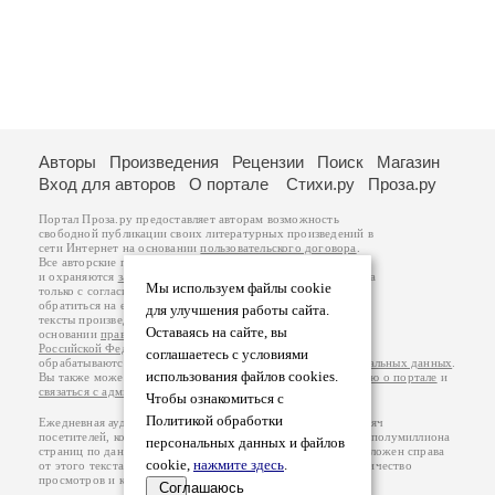
Авторы
Произведения
Рецензии
Поиск
Магазин
Вход для авторов
О портале
Стихи.ру
Проза.ру
Портал Проза.ру предоставляет авторам возможность
свободной публикации своих литературных произведений в
сети Интернет на основании
пользовательского договора
.
Все авторские права на произведения принадлежат авторам
и охраняются
законом
. Перепечатка произведений возможна
Мы используем файлы cookie
только с согласия его автора, к которому вы можете
обратиться на его авторской странице. Ответственность за
для улучшения работы сайта.
тексты произведений авторы несут самостоятельно на
Оставаясь на сайте, вы
основании
правил публикации
и
законодательства
Российской Федерации
. Данные пользователей
соглашаетесь с условиями
обрабатываются на основании
Политики обработки персональных данных
.
использования файлов cookies.
Вы также можете посмотреть более подробную
информацию о портале
и
связаться с администрацией
.
Чтобы ознакомиться с
Политикой обработки
Ежедневная аудитория портала Проза.ру – порядка 100 тысяч
посетителей, которые в общей сумме просматривают более полумиллиона
персональных данных и файлов
страниц по данным счетчика посещаемости, который расположен справа
cookie,
нажмите здесь
.
от этого текста. В каждой графе указано по две цифры: количество
просмотров и количество посетителей.
Соглашаюсь