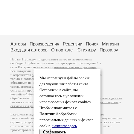
Авторы
Произведения
Рецензии
Поиск
Магазин
Вход для авторов
О портале
Стихи.ру
Проза.ру
Портал Проза.ру предоставляет авторам возможность
свободной публикации своих литературных произведений в
сети Интернет на основании
пользовательского договора
.
Все авторские права на произведения принадлежат авторам
и охраняются
законом
. Перепечатка произведений возможна
Мы используем файлы cookie
только с согласия его автора, к которому вы можете
обратиться на его авторской странице. Ответственность за
для улучшения работы сайта.
тексты произведений авторы несут самостоятельно на
Оставаясь на сайте, вы
основании
правил публикации
и
законодательства
Российской Федерации
. Данные пользователей
соглашаетесь с условиями
обрабатываются на основании
Политики обработки персональных данных
.
использования файлов cookies.
Вы также можете посмотреть более подробную
информацию о портале
и
связаться с администрацией
.
Чтобы ознакомиться с
Политикой обработки
Ежедневная аудитория портала Проза.ру – порядка 100 тысяч
посетителей, которые в общей сумме просматривают более полумиллиона
персональных данных и файлов
страниц по данным счетчика посещаемости, который расположен справа
cookie,
нажмите здесь
.
от этого текста. В каждой графе указано по две цифры: количество
просмотров и количество посетителей.
Соглашаюсь