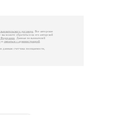
льзовательского договора
. Все авторские
у вы можете обратиться на его авторской
й Федерации
. Данные пользователей
е
и
связаться с администрацией
.
по данным счетчика посещаемости,