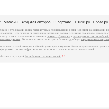
к
Магазин
Вход для авторов
О портале
Стихи.ру
Проза.ру
ободной публикации своих литературных произведений в сети Интернет на основании
по
ся
законом
. Перепечатка произведений возможна только с согласия его автора, к котором
ры несут самостоятельно на основании
правил публикации
и
законодательства Российско
ональных данных
. Вы также можете посмотреть более подробную
информацию о портал
тысяч посетителей, которые в общей сумме просматривают более полумиллиона страниц 
афе указано по две цифры: количество просмотров и количество посетителей.
работает под эгидой
Российского союза писателей
.
18+