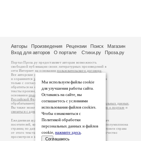
Авторы
Произведения
Рецензии
Поиск
Магазин
Вход для авторов
О портале
Стихи.ру
Проза.ру
Портал Проза.ру предоставляет авторам возможность
свободной публикации своих литературных произведений в
сети Интернет на основании
пользовательского договора
.
Все авторские права на произведения принадлежат авторам
и охраняются
законом
. Перепечатка произведений возможна
Мы используем файлы cookie
только с согласия его автора, к которому вы можете
обратиться на его авторской странице. Ответственность за
для улучшения работы сайта.
тексты произведений авторы несут самостоятельно на
Оставаясь на сайте, вы
основании
правил публикации
и
законодательства
Российской Федерации
. Данные пользователей
соглашаетесь с условиями
обрабатываются на основании
Политики обработки персональных данных
.
использования файлов cookies.
Вы также можете посмотреть более подробную
информацию о портале
и
связаться с администрацией
.
Чтобы ознакомиться с
Политикой обработки
Ежедневная аудитория портала Проза.ру – порядка 100 тысяч
посетителей, которые в общей сумме просматривают более полумиллиона
персональных данных и файлов
страниц по данным счетчика посещаемости, который расположен справа
cookie,
нажмите здесь
.
от этого текста. В каждой графе указано по две цифры: количество
просмотров и количество посетителей.
Соглашаюсь