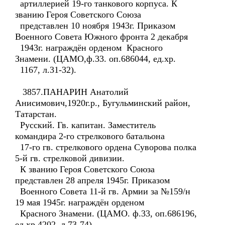
артиллерией 19-го танкового корпуса. К
званию Героя Советского Союза
представлен 10 ноября 1943г. Приказом
Военного Совета Южного фронта 2 декабря
1943г. награждён орденом Красного
Знамени. (ЦАМО,ф.33. оп.686044, ед.хр.
1167, л.31-32).
3857.ПАНАРИН Анатолий
Анисимович,1920г.р., Бугульминский район,
Татарстан.
Русский. Гв. капитан. Заместитель
командира 2-го стрелкового батальона
17-го гв. стрелкового ордена Суворова полка
5-й гв. стрелковой дивизии.
К званию Героя Советского Союза
представлен 28 апреля 1945г. Приказом
Военного Совета 11-й гв. Армии за №159/н
19 мая 1945г. награждён орденом
Красного Знамени. (ЦАМО. ф.33, оп.686196,
ед.хр.4202, л.73-74).