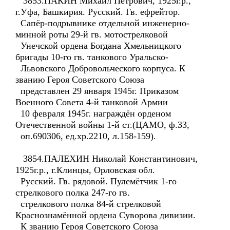
3853.ПАКИН Михаил Петрович, 1925г.р.,
г.Уфа, Башкирия. Русский. Гв. ефрейтор.
Сапёр-подрывнике отдельной инженерно-
минной роты 29-й гв. мотострелковой
Унечской ордена Богдана Хмельницкого
бригады 10-го гв. танкового Уральско-
Львовского Добровольческого корпуса. К
званию Героя Советского Союза
представлен 29 января 1945г. Приказом
Военного Совета 4-й танковой Армии
10 февраля 1945г. награждён орденом
Отечественной войны 1-й ст.(ЦАМО, ф.33,
оп.690306, ед.хр.2210, л.158-159).
3854.ПАЛЕХИН Николай Константинович,
1925г.р., г.Клинцы, Орловская обл.
Русский. Гв. рядовой. Пулемётчик 1-го
стрелкового полка 247-го гв.
стрелкового полка 84-й стрелковой
Краснознамённой ордена Суворова дивизии.
К званию Героя Советского Союза