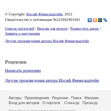
© Copyright:
Иосиф Финкельштейн
, 2022
Свидетельство о публикации №222041901041
Список читателей
/
Версия для печати
/
Разместить анонс
/
Заявить о нарушении
Другие произведения автора Иосиф Финкельштейн
Рецензии
Написать рецензию
Другие произведения автора Иосиф Финкельштейн
Авторы
Произведения
Рецензии
Поиск
Магазин
Вход для авторов
О портале
Стихи.ру
Проза.ру
Портал Проза.ру предоставляет авторам возможность