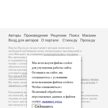
Авторы
Произведения
Рецензии
Поиск
Магазин
Вход для авторов
О портале
Стихи.ру
Проза.ру
Портал Проза.ру предоставляет авторам возможность
свободной публикации своих литературных произведений в
сети Интернет на основании
пользовательского договора
.
Все авторские права на произведения принадлежат авторам
и охраняются
законом
. Перепечатка произведений возможна
Мы используем файлы cookie
только с согласия его автора, к которому вы можете
обратиться на его авторской странице. Ответственность за
для улучшения работы сайта.
тексты произведений авторы несут самостоятельно на
Оставаясь на сайте, вы
основании
правил публикации
и
законодательства
Российской Федерации
. Данные пользователей
соглашаетесь с условиями
обрабатываются на основании
Политики обработки персональных данных
.
использования файлов cookies.
Вы также можете посмотреть более подробную
информацию о портале
и
связаться с администрацией
.
Чтобы ознакомиться с
Политикой обработки
Ежедневная аудитория портала Проза.ру – порядка 100 тысяч
посетителей, которые в общей сумме просматривают более полумиллиона
персональных данных и файлов
страниц по данным счетчика посещаемости, который расположен справа
cookie,
нажмите здесь
.
от этого текста. В каждой графе указано по две цифры: количество
просмотров и количество посетителей.
Соглашаюсь