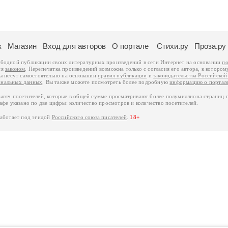
к
Магазин
Вход для авторов
О портале
Стихи.ру
Проза.ру
ободной публикации своих литературных произведений в сети Интернет на основании
по
ся
законом
. Перепечатка произведений возможна только с согласия его автора, к котором
ры несут самостоятельно на основании
правил публикации
и
законодательства Российско
ональных данных
. Вы также можете посмотреть более подробную
информацию о портал
тысяч посетителей, которые в общей сумме просматривают более полумиллиона страниц 
афе указано по две цифры: количество просмотров и количество посетителей.
работает под эгидой
Российского союза писателей
.
18+