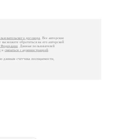
льзовательского договора
. Все авторские
у вы можете обратиться на его авторской
й Федерации
. Данные пользователей
е
и
связаться с администрацией
.
по данным счетчика посещаемости,